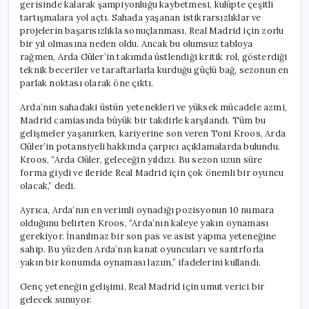
gerisinde kalarak şampiyonluğu kaybetmesi, kulüpte çeşitli
tartışmalara yol açtı. Sahada yaşanan istikrarsızlıklar ve
projelerin başarısızlıkla sonuçlanması, Real Madrid için zorlu
bir yıl olmasına neden oldu. Ancak bu olumsuz tabloya
rağmen, Arda Güler’in takımda üstlendiği kritik rol, gösterdiği
teknik beceriler ve taraftarlarla kurduğu güçlü bağ, sezonun en
parlak noktası olarak öne çıktı.
Arda’nın sahadaki üstün yetenekleri ve yüksek mücadele azmi,
Madrid camiasında büyük bir takdirle karşılandı. Tüm bu
gelişmeler yaşanırken, kariyerine son veren Toni Kroos, Arda
Güler’in potansiyeli hakkında çarpıcı açıklamalarda bulundu.
Kroos, “Arda Güler, geleceğin yıldızı. Bu sezon uzun süre
forma giydi ve ileride Real Madrid için çok önemli bir oyuncu
olacak,” dedi.
Ayrıca, Arda’nın en verimli oynadığı pozisyonun 10 numara
olduğunu belirten Kroos, “Arda’nın kaleye yakın oynaması
gerekiyor. İnanılmaz bir son pas ve asist yapma yeteneğine
sahip. Bu yüzden Arda’nın kanat oyuncuları ve santrforla
yakın bir konumda oynaması lazım,” ifadelerini kullandı.
Genç yeteneğin gelişimi, Real Madrid için umut verici bir
gelecek sunuyor.