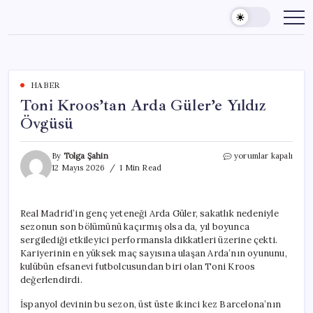
Skip
to
content
HABER
Toni Kroos’tan Arda Güler’e Yıldız
Övgüsü
Toni
By
Tolga Şahin
yorumlar kapalı
Kroos’tan
12 Mayıs 2026
1 Min Read
Arda
Güler’e
Yıldız
Real Madrid’in genç yeteneği Arda Güler, sakatlık nedeniyle
Övgüsü
sezonun son bölümünü kaçırmış olsa da, yıl boyunca
için
sergilediği etkileyici performansla dikkatleri üzerine çekti.
Kariyerinin en yüksek maç sayısına ulaşan Arda’nın oyununu,
kulübün efsanevi futbolcusundan biri olan Toni Kroos
değerlendirdi.
İspanyol devinin bu sezon, üst üste ikinci kez Barcelona’nın