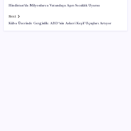
Hindistan’da Milyonlarca Vatandaşa Aşırı Sıcaklık Uyarısı
Next
Küba Üzerinde Gerginlik: ABD’nin Askeri Keşif Uçuşları Artıyor
SON YAZILAR
51 ilde 540 konut ve iş yeri açık artırma ile satılacak
Son dakika… DEM Parti ‘çerçeve yasa’ teklifine imza
attı
Savunma ve Havacılıkta İhracat Rekoru: 1,12 Milyar