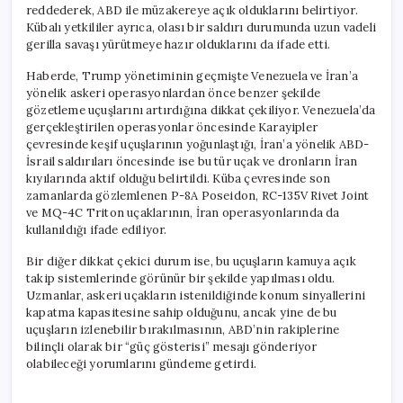
reddederek, ABD ile müzakereye açık olduklarını belirtiyor.
Kübalı yetkililer ayrıca, olası bir saldırı durumunda uzun vadeli
gerilla savaşı yürütmeye hazır olduklarını da ifade etti.
Haberde, Trump yönetiminin geçmişte Venezuela ve İran’a
yönelik askeri operasyonlardan önce benzer şekilde
gözetleme uçuşlarını artırdığına dikkat çekiliyor. Venezuela’da
gerçekleştirilen operasyonlar öncesinde Karayipler
çevresinde keşif uçuşlarının yoğunlaştığı, İran’a yönelik ABD-
İsrail saldırıları öncesinde ise bu tür uçak ve dronların İran
kıyılarında aktif olduğu belirtildi. Küba çevresinde son
zamanlarda gözlemlenen P-8A Poseidon, RC-135V Rivet Joint
ve MQ-4C Triton uçaklarının, İran operasyonlarında da
kullanıldığı ifade ediliyor.
Bir diğer dikkat çekici durum ise, bu uçuşların kamuya açık
takip sistemlerinde görünür bir şekilde yapılması oldu.
Uzmanlar, askeri uçakların istenildiğinde konum sinyallerini
kapatma kapasitesine sahip olduğunu, ancak yine de bu
uçuşların izlenebilir bırakılmasının, ABD’nin rakiplerine
bilinçli olarak bir “güç gösterisi” mesajı gönderiyor
olabileceği yorumlarını gündeme getirdi.