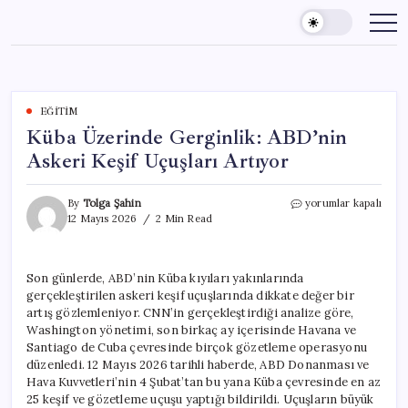
Skip
to
content
EĞITIM
Küba Üzerinde Gerginlik: ABD’nin
Askeri Keşif Uçuşları Artıyor
Küba
By
Tolga Şahin
yorumlar kapalı
Üzerinde
12 Mayıs 2026
2 Min Read
Gerginlik:
ABD’nin
Askeri
Son günlerde, ABD’nin Küba kıyıları yakınlarında
Keşif
gerçekleştirilen askeri keşif uçuşlarında dikkate değer bir
Uçuşları
Artıyor
artış gözlemleniyor. CNN’in gerçekleştirdiği analize göre,
için
Washington yönetimi, son birkaç ay içerisinde Havana ve
Santiago de Cuba çevresinde birçok gözetleme operasyonu
düzenledi. 12 Mayıs 2026 tarihli haberde, ABD Donanması ve
Hava Kuvvetleri’nin 4 Şubat’tan bu yana Küba çevresinde en az
25 keşif ve gözetleme uçuşu yaptığı bildirildi. Uçuşların büyük