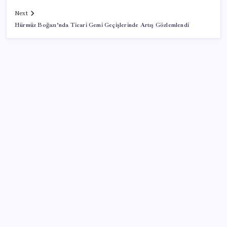
Next
Hürmüz Boğazı’nda Ticari Gemi Geçişlerinde Artış Gözlemlendi
SON YAZILAR
Google Pixel Watch 5 Sızdırıldı: İşte Detaylar
Meta’ya çocuk güvenliği davasında 567 milyon dolar
ceza
Türkiye, Suudi Arabistan ve Pakistan üçlü savunma
anlaşması imzaladı