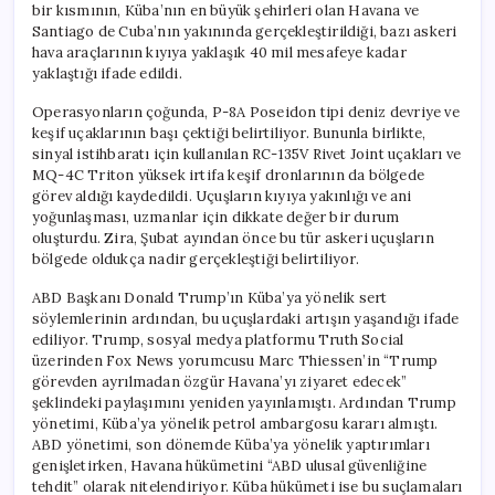
bir kısmının, Küba’nın en büyük şehirleri olan Havana ve
Santiago de Cuba’nın yakınında gerçekleştirildiği, bazı askeri
hava araçlarının kıyıya yaklaşık 40 mil mesafeye kadar
yaklaştığı ifade edildi.
Operasyonların çoğunda, P-8A Poseidon tipi deniz devriye ve
keşif uçaklarının başı çektiği belirtiliyor. Bununla birlikte,
sinyal istihbaratı için kullanılan RC-135V Rivet Joint uçakları ve
MQ-4C Triton yüksek irtifa keşif dronlarının da bölgede
görev aldığı kaydedildi. Uçuşların kıyıya yakınlığı ve ani
yoğunlaşması, uzmanlar için dikkate değer bir durum
oluşturdu. Zira, Şubat ayından önce bu tür askeri uçuşların
bölgede oldukça nadir gerçekleştiği belirtiliyor.
ABD Başkanı Donald Trump’ın Küba’ya yönelik sert
söylemlerinin ardından, bu uçuşlardaki artışın yaşandığı ifade
ediliyor. Trump, sosyal medya platformu Truth Social
üzerinden Fox News yorumcusu Marc Thiessen’in “Trump
görevden ayrılmadan özgür Havana’yı ziyaret edecek”
şeklindeki paylaşımını yeniden yayınlamıştı. Ardından Trump
yönetimi, Küba’ya yönelik petrol ambargosu kararı almıştı.
ABD yönetimi, son dönemde Küba’ya yönelik yaptırımları
genişletirken, Havana hükümetini “ABD ulusal güvenliğine
tehdit” olarak nitelendiriyor. Küba hükümeti ise bu suçlamaları