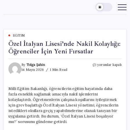
Skip
to
content
EĞITIM
Özel İtalyan Lisesi’nde Nakil Kolaylığı:
Öğrenciler İçin Yeni Fırsatlar
Özel
By
Tolga Şahin
yorumlar kapalı
İtalyan
14 Mayıs 2026
1 Min Read
Lisesi’nde
Nakil
Kolaylığı:
Milli Eğitim Bakanlığı, öğrencilerin eğitim hayatında daha
Öğrenciler
fazla esneklik sağlamak amacıyla nakil işlemlerini
İçin
Yeni
kolaylaştırdı. Öğretmenlerin çalışma koşullarını iyileştirmek
Fırsatlar
için grev başlattığı Özel İtalyan Lisesi yönetimi, öğrencilerin
için
istedikleri okullara geçiş yapabilmelerine olanak tanıyan bir
uygulama getirdi. Bu durum, ‘Özel İtalyan Lisesi boşalıyor
mu?’ sorusunu gündeme getirdi.