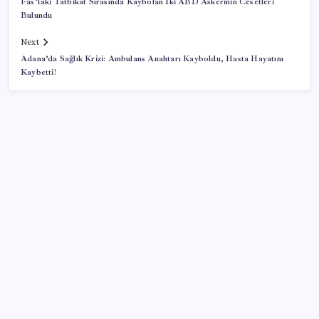
Fas’taki Tatbikat Sırasında Kaybolan İki ABD Askerinin Cesetleri
Bulundu
Next
Adana’da Sağlık Krizi: Ambulans Anahtarı Kayboldu, Hasta Hayatını
Kaybetti!
SON YAZILAR
Google Pixel Watch 5 Sızdırıldı: İşte Detaylar
Meta’ya çocuk güvenliği davasında 567 milyon dolar
ceza