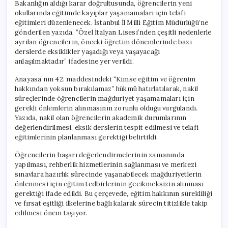
Bakanlığın aldığı karar doğrultusunda, öğrencilerin yeni
okullarında eğitimde kayıplar yaşamamaları için telafi
eğitimleri düzenlenecek. İstanbul İl Milli Eğitim Müdürlüğü’ne
gönderilen yazıda, “Özel İtalyan Lisesi’nden çeşitli nedenlerle
ayrılan öğrencilerin, önceki öğretim dönemlerinde bazı
derslerde eksiklikler yaşadığı veya yaşayacağı
anlaşılmaktadır” ifadesine yer verildi.
Anayasa’nın 42. maddesindeki “Kimse eğitim ve öğrenim
hakkından yoksun bırakılamaz” hükmü hatırlatılarak, nakil
süreçlerinde öğrencilerin mağduriyet yaşamamaları için
gerekli önlemlerin alınmasının zorunlu olduğu vurgulandı.
Yazıda, nakil olan öğrencilerin akademik durumlarının
değerlendirilmesi, eksik derslerin tespit edilmesi ve telafi
eğitimlerinin planlanması gerektiği belirtildi.
Öğrencilerin başarı değerlendirmelerinin zamanında
yapılması, rehberlik hizmetlerinin sağlanması ve merkezi
sınavlara hazırlık sürecinde yaşanabilecek mağduriyetlerin
önlenmesi için eğitim tedbirlerinin gecikmeksizin alınması
gerektiği ifade edildi. Bu çerçevede, eğitim hakkının sürekliliği
ve fırsat eşitliği ilkelerine bağlı kalarak sürecin titizlikle takip
edilmesi önem taşıyor.