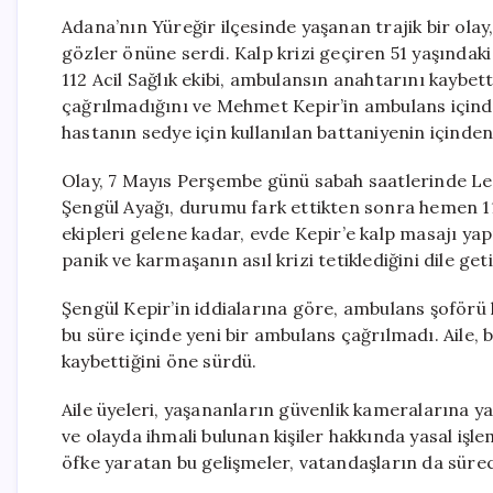
Adana’nın Yüreğir ilçesinde yaşanan trajik bir olay,
gözler önüne serdi. Kalp krizi geçiren 51 yaşında
112 Acil Sağlık ekibi, ambulansın anahtarını kaybett
çağrılmadığını ve Mehmet Kepir’in ambulans içinde 
hastanın sedye için kullanılan battaniyenin içinden 
Olay, 7 Mayıs Perşembe günü sabah saatlerinde Lev
Şengül Ayağı, durumu fark ettikten sonra hemen 11
ekipleri gelene kadar, evde Kepir’e kalp masajı ya
panik ve karmaşanın asıl krizi tetiklediğini dile geti
Şengül Kepir’in iddialarına göre, ambulans şoförü
bu süre içinde yeni bir ambulans çağrılmadı. Aile,
kaybettiğini öne sürdü.
Aile üyeleri, yaşananların güvenlik kameralarına y
ve olayda ihmali bulunan kişiler hakkında yasal işl
öfke yaratan bu gelişmeler, vatandaşların da sürec