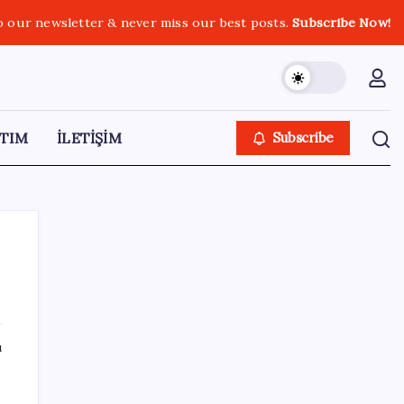
o our newsletter & never miss our best posts.
Subscribe Now!
TIM
İLETİŞİM
Subscribe
SON YAZILAR
ı
Google Pixel Watch 5 Sızdırıldı: İşte
Detaylar