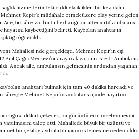
Anahtarı
 sağlık hizmetlerindeki ciddi eksiklikleri bir kez daha
Kayboldu,
ki Mehmet Kepir’e müdahale etmek üzere olay yerine gelen
Hasta
i. Aile, bu süre zarfında herhangi bir alternatif ambulans
Hayatını
hayatını kaybettiğini belirtti. Kaybolan anahtarın,
Kaybetti!
çıktığı öğrenildi.
için
ent Mahallesi’nde gerçekleşti. Mehmet Kepir’in eşi
2 Acil Çağrı Merkezi’ni arayarak yardım istedi. Ambulans
pıldı. Ancak aile, ambulansın gelmesinin ardından yaşanan
rdi.
 kaybolan anahtarı bulmak için tam 40 dakika harcadı ve
 bu süreçte Mehmet Kepir’in ambulans içinde hayatını
ansıdığına dikkat çekerek, bu görüntülerin incelenmesini
em yapılmasını talep etti. Mahallede büyük bir üzüntü ve
in net bir şekilde aydınlatılmasını istemesine neden oldu.