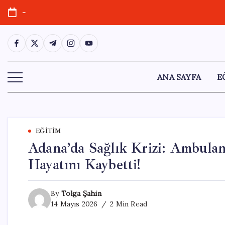
Skip
-
to
content
https://www.facebook.com/
https://twitter.com/
https://t.me/
https://www.instagram.com/
https://youtube.com/
ANA SAYFA
E
EĞITIM
Adana’da Sağlık Krizi: Ambula
Hayatını Kaybetti!
By
Tolga Şahin
14 Mayıs 2026
2 Min Read