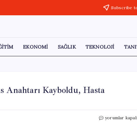
Subscribe t
ĞİTİM
EKONOMİ
SAĞLIK
TEKNOLOJİ
TANI
ns Anahtarı Kayboldu, Hasta
Adana’da
yorumlar kapal
Sağlık
Krizi:
Ambulans