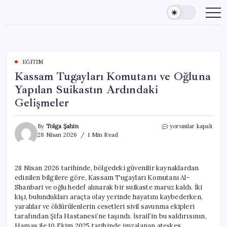
Skip
to
content
EĞITIM
Kassam Tugayları Komutanı ve Oğluna
Yapılan Suikastın Ardındaki
Gelişmeler
Kassam
By
Tolga Şahin
yorumlar kapalı
Tugayları
28 Nisan 2026
1 Min Read
Komutanı
ve
Oğluna
28 Nisan 2026 tarihinde, bölgedeki güvenilir kaynaklardan
Yapılan
edinilen bilgilere göre, Kassam Tugayları Komutanı Al-
Suikastın
Ardındaki
Shanbari ve oğlu hedef alınarak bir suikaste maruz kaldı. İki
Gelişmeler
kişi, bulundukları araçta olay yerinde hayatını kaybederken,
için
yaralılar ve öldürülenlerin cesetleri sivil savunma ekipleri
tarafından Şifa Hastanesi’ne taşındı. İsrail’in bu saldırısının,
Hamas ile 10 Ekim 2025 tarihinde imzalanan ateşkes