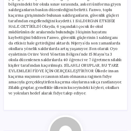
bölgesindeki bir okula sınav sırasında, askeri üniforma giyen
saldırganların baskın düzenlediğini belirtti. Fanwo, toplu
kaçırma girişiminde bulunan saldırganların, güvenlik güçleri
tarafından engellendiğini kaydetti. 1 SALDIRGAN ETKİSİZ
HALE GETİRİLDİ Olayda, 6 yaşındaki çocuk ile okul
müdürünün de aralarında bulunduğu 3 kişinin hayatını
kaybettiğini bildiren Fanwo, güvenlik güçlerinin 1 saldırganı
da etkisiz hale getirdiğini aktardı. Nijerya’da son zamanlarda
okullara yönelik saldırılarda artış yaşanıyor. Son olarak Oyo
eyaletinin Oriire Yerel Yönetim Bölgesi’nde 15 Mayıs’ta 3
okula düzenlenen saldırılarda 40 öğrenci ve 7 öğretmen silahlı
kişiler tarafından kaçırılmıştı. SİLAHLI GRUPLAR, BU TARZ
EYLEMLERİ FİDYE İÇİN GERÇEKLEŞTİRİYOR Ülkede insan
kaçırma suçunun cezasının idam olmasına rağmen fidye
amacıyla gerçekleştirilen kaçırma olaylarına sıkça rastlanıyor.
Silahlı gruplar, genellikle ülkenin kuzeyindeki köyleri, okulları
ve yolcuları hedef alarak fidye talep ediyor.