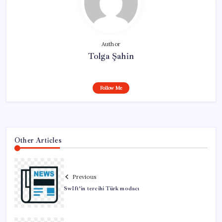
Author
Tolga Şahin
Follow Me
Other Articles
Previous
SwIft’in tercihi Türk modacı