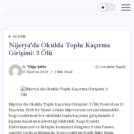
Skip
to
content
EĞITIM
Nijerya’da Okulda Toplu Kaçırma
Girişimi: 3 Ölü
Nijerya’da
By
Tolga Şahin
yorumlar kapalı
Okulda
13 Haziran 2026
1 Min Read
Toplu
Kaçırma
Girişimi:
3
Ölü
için
Nijerya’da Okulda Toplu Kaçırma Girişimi: 3 Ölü Posted on 13
Haziran 2026 by Yusuf Arslan Nijerya’nın orta kesimindeki
Kogi eyaletinde bir okuldaki toplu kaçırma girişiminde 3
kişinin hayatını kaybettiği bildirildi. Kogi Eyaleti
Enformasyon ve İletişim Komiseri Kingsley Femi Fanwo,
yaptığı yazılı açıklamada, Kogi eyaletine bağlı İluke Bunu