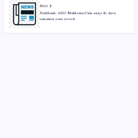
Next
Halkbank: ABD Mahkemesi’nin onayı ile dava
tamamen sona erecek
SON YAZILAR
51 ilde 540 konut ve iş yeri açık artırma ile satılacak
Son dakika… DEM Parti ‘çerçeve yasa’ teklifine imza
attı
Savunma ve Havacılıkta İhracat Rekoru: 1,12 Milyar