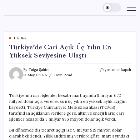
Skip
to
content
HABER
Türkiye’de Cari Açık Üç Yılın En
Yüksek Seviyesine Ulaştı
Türkiye’de
By
Tolga Şahin
yorumlar kapalı
Cari
13 Mayıs 2026
1 Min Read
Açık
Üç
Yılın
Türkiye’nin cari işlemler hesabı mart ayında 9 milyar 672
En
milyon dolar açık vererek son üç yılın en yüksek aylık açığını
Yüksek
Seviyesine
kaydetti. Türkiye Cumhuriyet Merkez Bankası (TCMB)
Ulaştı
tarafından açıklanan verilere göre, altın ve enerji hariç cari
için
işlemler hesabı da 3 milyar 886 milyon dolar açık verdi.
Bu dönemde dış ticaret açığı ise 9 milyar 515 milyon dolar
olarak belirlendi. Yıllıklandırılmış verilere göre, mart ayındaki