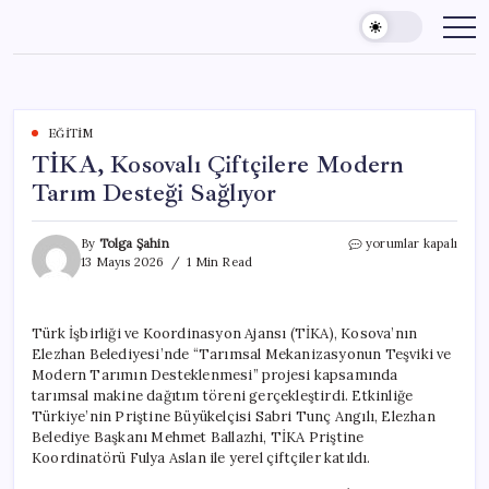
Skip
to
content
EĞITIM
TİKA, Kosovalı Çiftçilere Modern
Tarım Desteği Sağlıyor
TİKA,
By
Tolga Şahin
yorumlar kapalı
Kosovalı
13 Mayıs 2026
1 Min Read
Çiftçilere
Modern
Tarım
Türk İşbirliği ve Koordinasyon Ajansı (TİKA), Kosova’nın
Desteği
Elezhan Belediyesi’nde “Tarımsal Mekanizasyonun Teşviki ve
Sağlıyor
için
Modern Tarımın Desteklenmesi” projesi kapsamında
tarımsal makine dağıtım töreni gerçekleştirdi. Etkinliğe
Türkiye’nin Priştine Büyükelçisi Sabri Tunç Angılı, Elezhan
Belediye Başkanı Mehmet Ballazhi, TİKA Priştine
Koordinatörü Fulya Aslan ile yerel çiftçiler katıldı.