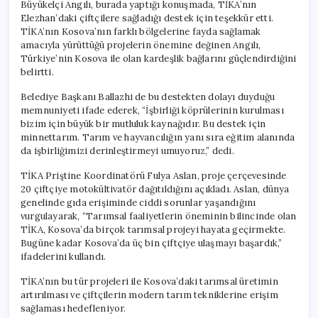
Büyükelçi Angılı, burada yaptığı konuşmada, TİKA’nın
Elezhan’daki çiftçilere sağladığı destek için teşekkür etti.
TİKA’nın Kosova’nın farklı bölgelerine fayda sağlamak
amacıyla yürüttüğü projelerin önemine değinen Angılı,
Türkiye’nin Kosova ile olan kardeşlik bağlarını güçlendirdiğini
belirtti.
Belediye Başkanı Ballazhi de bu destekten dolayı duyduğu
memnuniyeti ifade ederek, “İşbirliği köprülerinin kurulması
bizim için büyük bir mutluluk kaynağıdır. Bu destek için
minnettarım. Tarım ve hayvancılığın yanı sıra eğitim alanında
da işbirliğimizi derinleştirmeyi umuyoruz,” dedi.
TİKA Priştine Koordinatörü Fulya Aslan, proje çerçevesinde
20 çiftçiye motokültivatör dağıtıldığını açıkladı. Aslan, dünya
genelinde gıda erişiminde ciddi sorunlar yaşandığını
vurgulayarak, “Tarımsal faaliyetlerin öneminin bilincinde olan
TİKA, Kosova’da birçok tarımsal projeyi hayata geçirmekte.
Bugüne kadar Kosova’da üç bin çiftçiye ulaşmayı başardık,”
ifadelerini kullandı.
TİKA’nın bu tür projeleri ile Kosova’daki tarımsal üretimin
artırılması ve çiftçilerin modern tarım tekniklerine erişim
sağlaması hedefleniyor.