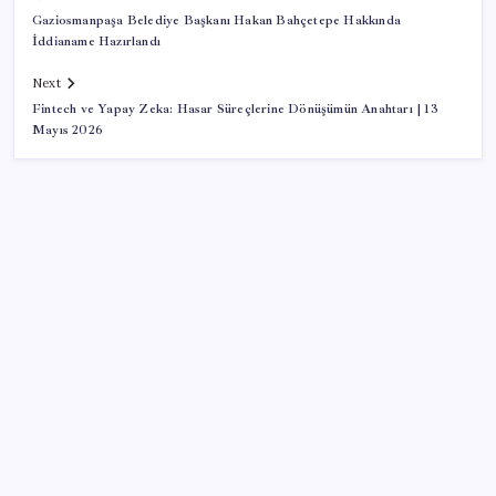
Gaziosmanpaşa Belediye Başkanı Hakan Bahçetepe Hakkında
İddianame Hazırlandı
Next
Fintech ve Yapay Zeka: Hasar Süreçlerine Dönüşümün Anahtarı | 13
Mayıs 2026
SON YAZILAR
51 ilde 540 konut ve iş yeri açık artırma ile satılacak
Son dakika… DEM Parti ‘çerçeve yasa’ teklifine imza
attı