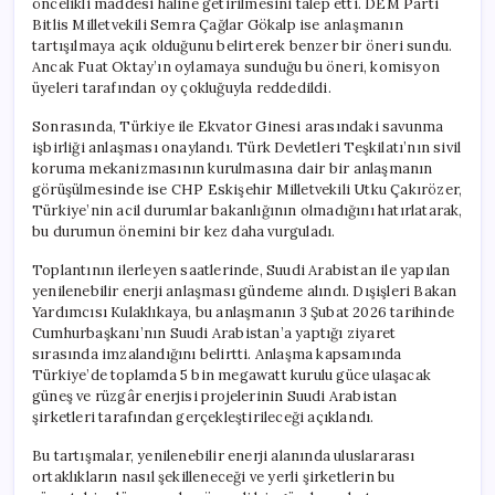
öncelikli maddesi haline getirilmesini talep etti. DEM Parti
Bitlis Milletvekili Semra Çağlar Gökalp ise anlaşmanın
tartışılmaya açık olduğunu belirterek benzer bir öneri sundu.
Ancak Fuat Oktay’ın oylamaya sunduğu bu öneri, komisyon
üyeleri tarafından oy çokluğuyla reddedildi.
Sonrasında, Türkiye ile Ekvator Ginesi arasındaki savunma
işbirliği anlaşması onaylandı. Türk Devletleri Teşkilatı’nın sivil
koruma mekanizmasının kurulmasına dair bir anlaşmanın
görüşülmesinde ise CHP Eskişehir Milletvekili Utku Çakırözer,
Türkiye’nin acil durumlar bakanlığının olmadığını hatırlatarak,
bu durumun önemini bir kez daha vurguladı.
Toplantının ilerleyen saatlerinde, Suudi Arabistan ile yapılan
yenilenebilir enerji anlaşması gündeme alındı. Dışişleri Bakan
Yardımcısı Kulaklıkaya, bu anlaşmanın 3 Şubat 2026 tarihinde
Cumhurbaşkanı’nın Suudi Arabistan’a yaptığı ziyaret
sırasında imzalandığını belirtti. Anlaşma kapsamında
Türkiye’de toplamda 5 bin megawatt kurulu güce ulaşacak
güneş ve rüzgâr enerjisi projelerinin Suudi Arabistan
şirketleri tarafından gerçekleştirileceği açıklandı.
Bu tartışmalar, yenilenebilir enerji alanında uluslararası
ortaklıkların nasıl şekilleneceği ve yerli şirketlerin bu