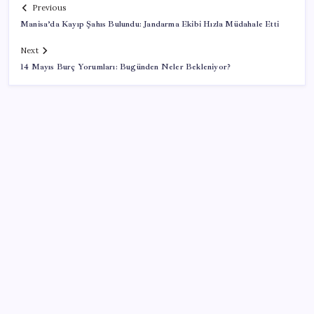
Previous
Manisa’da Kayıp Şahıs Bulundu: Jandarma Ekibi Hızla Müdahale Etti
Next
14 Mayıs Burç Yorumları: Bugünden Neler Bekleniyor?
SON YAZILAR
Google Pixel Watch 5 Sızdırıldı: İşte Detaylar
Meta’ya çocuk güvenliği davasında 567 milyon dolar
ceza
Türkiye, Suudi Arabistan ve Pakistan üçlü savunma