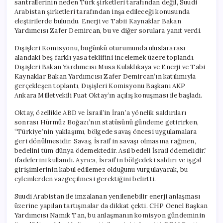
santrallerinin neden Türk şirketleri tarafından değil, Suudi
Türk
Arabistan şirketleri tarafından inşa edileceği konusunda
Şirketler
eleştirilerde bulundu. Enerji ve Tabii Kaynaklar Bakan
Neden
Yardımcısı Zafer Demircan, bu ve diğer sorulara yanıt verdi.
Yer
Almıyor?
Dışişleri Komisyonu, bugünkü oturumunda uluslararası
için
alandaki beş farklı yasa teklifini incelemek üzere toplandı.
Dışişleri Bakan Yardımcısı Musa Kulaklıkaya ve Enerji ve Tabi
Kaynaklar Bakan Yardımcısı Zafer Demircan’ın katılımıyla
gerçekleşen toplantı, Dışişleri Komisyonu Başkanı AKP
Ankara Milletvekili Fuat Oktay’ın açılış konuşması ile başladı.
Oktay, özellikle ABD ve İsrail’in İran’a yönelik saldırıları
sonrası Hürmüz Boğazı’nın statüsünü gündeme getirirken,
“Türkiye’nin yaklaşımı, bölgede savaş öncesi uygulamalara
geri dönülmesidir. Savaş, İsrail’in savaşı olmasına rağmen,
bedelini tüm dünya ödemektedir. Asıl bedeli İsrail ödemelidir.”
ifadelerini kullandı. Ayrıca, İsrail’in bölgedeki saldırı ve işgal
girişimlerinin kabul edilemez olduğunu vurgulayarak, bu
eylemlerden vazgeçilmesi gerektiğini belirtti.
Suudi Arabistan ile imzalanan yenilenebilir enerji anlaşması
üzerine yapılan tartışmalar da dikkat çekti. CHP Genel Başkan
Yardımcısı Namık Tan, bu anlaşmanın komisyon gündeminin