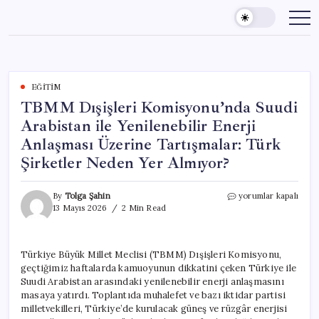
Skip
to
content
EĞITIM
TBMM Dışişleri Komisyonu’nda Suudi
Arabistan ile Yenilenebilir Enerji
Anlaşması Üzerine Tartışmalar: Türk
Şirketler Neden Yer Almıyor?
TBMM
By
Tolga Şahin
yorumlar kapalı
Dışişleri
13 Mayıs 2026
2 Min Read
Komisyonu’nda
Suudi
Arabistan
Türkiye Büyük Millet Meclisi (TBMM) Dışişleri Komisyonu,
ile
geçtiğimiz haftalarda kamuoyunun dikkatini çeken Türkiye ile
Yenilenebilir
Enerji
Suudi Arabistan arasındaki yenilenebilir enerji anlaşmasını
Anlaşması
masaya yatırdı. Toplantıda muhalefet ve bazı iktidar partisi
Üzerine
milletvekilleri, Türkiye’de kurulacak güneş ve rüzgâr enerjisi
Tartışmalar: