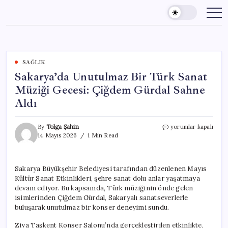
Skip
to
content
SAĞLIK
Sakarya’da Unutulmaz Bir Türk Sanat
Müziği Gecesi: Çiğdem Gürdal Sahne
Aldı
Sakarya’da
By
Tolga Şahin
yorumlar kapalı
Unutulmaz
14 Mayıs 2026
1 Min Read
Bir
Türk
Sanat
Sakarya Büyükşehir Belediyesi tarafından düzenlenen Mayıs
Müziği
Kültür Sanat Etkinlikleri, şehre sanat dolu anlar yaşatmaya
Gecesi:
Çiğdem
devam ediyor. Bu kapsamda, Türk müziğinin önde gelen
Gürdal
isimlerinden Çiğdem Gürdal, Sakaryalı sanatseverlerle
Sahne
buluşarak unutulmaz bir konser deneyimi sundu.
Aldı
için
Ziya Taşkent Konser Salonu’nda gerçekleştirilen etkinlikte,