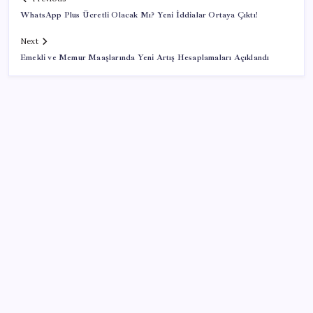
WhatsApp Plus Ücretli Olacak Mı? Yeni İddialar Ortaya Çıktı!
Next
Emekli ve Memur Maaşlarında Yeni Artış Hesaplamaları Açıklandı
SON YAZILAR
51 ilde 540 konut ve iş yeri açık artırma ile satılacak
Son dakika… DEM Parti ‘çerçeve yasa’ teklifine imza
attı
Savunma ve Havacılıkta İhracat Rekoru: 1,12 Milyar