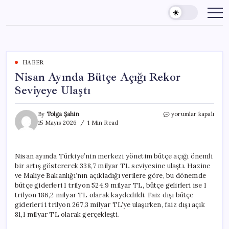
Skip
to
content
HABER
Nisan Ayında Bütçe Açığı Rekor
Seviyeye Ulaştı
Nisan
By
Tolga Şahin
yorumlar kapalı
Ayında
15 Mayıs 2026
1 Min Read
Bütçe
Açığı
Rekor
Nisan ayında Türkiye’nin merkezi yönetim bütçe açığı önemli
Seviyeye
bir artış göstererek 338,7 milyar TL seviyesine ulaştı. Hazine
Ulaştı
için
ve Maliye Bakanlığı’nın açıkladığı verilere göre, bu dönemde
bütçe giderleri 1 trilyon 524,9 milyar TL, bütçe gelirleri ise 1
trilyon 186,2 milyar TL olarak kaydedildi. Faiz dışı bütçe
giderleri 1 trilyon 267,3 milyar TL’ye ulaşırken, faiz dışı açık
81,1 milyar TL olarak gerçekleşti.