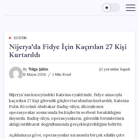
Skip
to
content
EĞITIM
Nijerya’da Fidye İçin Kaçırılan 27 Kişi
Kurtarıldı
Nijerya’da
By
Tolga Şahin
yorumlar kapalı
Fidye
11 Mayıs 2026
1 Min Read
İçin
Kaçırılan
27
Nijerya’nın kuzeyindeki Katsina eyaletinde, fidye amacıyla
Kişi
kaçırılan 27 kişi güvenlik güçleri tarafından kurtarıldı. Katsina
Kurtarıldı
için
Polis Sözcüsü Abubakar Sadiq-Aliyu, düzenlenen
operasyonlar sonucunda bu kişilerin serbest bırakıldığını
duyurdu. Sadiq-Aliyu, operasyonların, güvenlik birimlerinin
aldığı istihbarat doğrultusunda gerçekleştirildiğini belirtti.
Açıklamaya göre, operasyonlar sırasında birçok silahlı çete