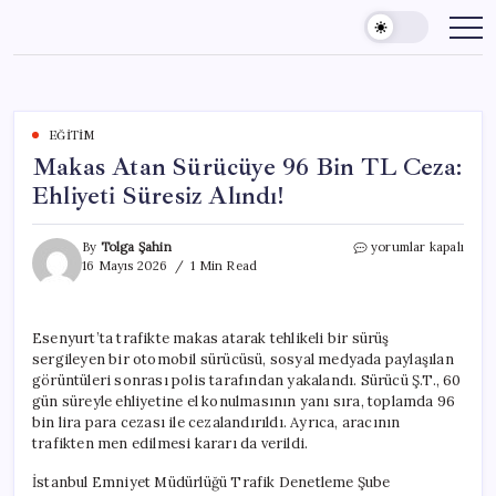
Skip
to
content
EĞITIM
Makas Atan Sürücüye 96 Bin TL Ceza:
Ehliyeti Süresiz Alındı!
Makas
By
Tolga Şahin
yorumlar kapalı
Atan
16 Mayıs 2026
1 Min Read
Sürücüye
96
Bin
Esenyurt’ta trafikte makas atarak tehlikeli bir sürüş
TL
sergileyen bir otomobil sürücüsü, sosyal medyada paylaşılan
Ceza:
Ehliyeti
görüntüleri sonrası polis tarafından yakalandı. Sürücü Ş.T., 60
Süresiz
gün süreyle ehliyetine el konulmasının yanı sıra, toplamda 96
Alındı!
bin lira para cezası ile cezalandırıldı. Ayrıca, aracının
için
trafikten men edilmesi kararı da verildi.
İstanbul Emniyet Müdürlüğü Trafik Denetleme Şube