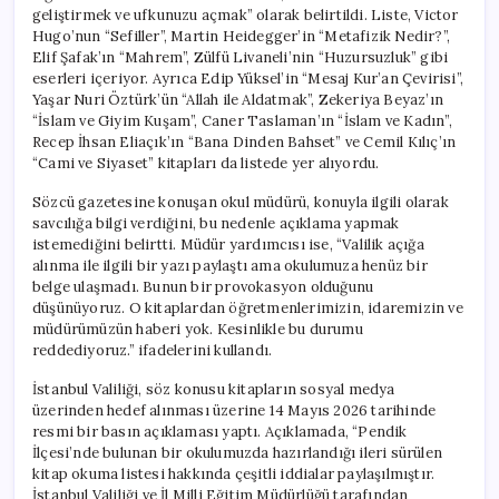
geliştirmek ve ufkunuzu açmak” olarak belirtildi. Liste, Victor
Hugo’nun “Sefiller”, Martin Heidegger’in “Metafizik Nedir?”,
Elif Şafak’ın “Mahrem”, Zülfü Livaneli’nin “Huzursuzluk” gibi
eserleri içeriyor. Ayrıca Edip Yüksel’in “Mesaj Kur’an Çevirisi”,
Yaşar Nuri Öztürk’ün “Allah ile Aldatmak”, Zekeriya Beyaz’ın
“İslam ve Giyim Kuşam”, Caner Taslaman’ın “İslam ve Kadın”,
Recep İhsan Eliaçık’ın “Bana Dinden Bahset” ve Cemil Kılıç’ın
“Cami ve Siyaset” kitapları da listede yer alıyordu.
Sözcü gazetesine konuşan okul müdürü, konuyla ilgili olarak
savcılığa bilgi verdiğini, bu nedenle açıklama yapmak
istemediğini belirtti. Müdür yardımcısı ise, “Valilik açığa
alınma ile ilgili bir yazı paylaştı ama okulumuza henüz bir
belge ulaşmadı. Bunun bir provokasyon olduğunu
düşünüyoruz. O kitaplardan öğretmenlerimizin, idaremizin ve
müdürümüzün haberi yok. Kesinlikle bu durumu
reddediyoruz.” ifadelerini kullandı.
İstanbul Valiliği, söz konusu kitapların sosyal medya
üzerinden hedef alınması üzerine 14 Mayıs 2026 tarihinde
resmi bir basın açıklaması yaptı. Açıklamada, “Pendik
İlçesi’nde bulunan bir okulumuzda hazırlandığı ileri sürülen
kitap okuma listesi hakkında çeşitli iddialar paylaşılmıştır.
İstanbul Valiliği ve İl Milli Eğitim Müdürlüğü tarafından