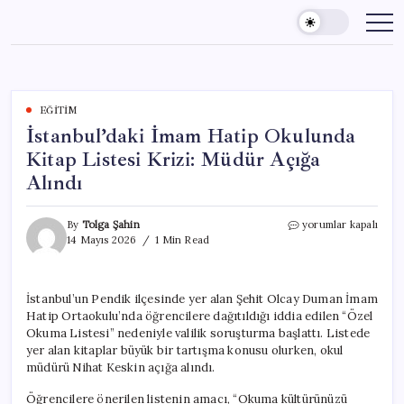
Skip
to
content
EĞITIM
İstanbul’daki İmam Hatip Okulunda
Kitap Listesi Krizi: Müdür Açığa
Alındı
İstanbul’daki
By
Tolga Şahin
yorumlar kapalı
İmam
14 Mayıs 2026
1 Min Read
Hatip
Okulunda
Kitap
İstanbul’un Pendik ilçesinde yer alan Şehit Olcay Duman İmam
Listesi
Hatip Ortaokulu’nda öğrencilere dağıtıldığı iddia edilen “Özel
Krizi:
Müdür
Okuma Listesi” nedeniyle valilik soruşturma başlattı. Listede
Açığa
yer alan kitaplar büyük bir tartışma konusu olurken, okul
Alındı
müdürü Nihat Keskin açığa alındı.
için
Öğrencilere önerilen listenin amacı, “Okuma kültürünüzü