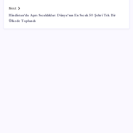
Next
Hindistan’da Aşırı Sıcaklıklar: Dünya’nın En Sıcak 50 Şehri Tek Bir
Ülkede Toplandı
SON YAZILAR
51 ilde 540 konut ve iş yeri açık artırma ile satılacak
Son dakika… DEM Parti ‘çerçeve yasa’ teklifine imza
attı
Savunma ve Havacılıkta İhracat Rekoru: 1,12 Milyar
Dolarlık Başarı