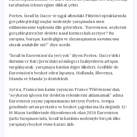
tarafından izleneceğine dikkat çekti.
Portes, İsrail’in Gazze ve işgal altındaki Filistin topraklarında
gerçekleştirdiği suçlar nedeniyle yarışmadan men
edilmemesine tepkisini dile getirirken, “Eurovision, soykırım
gerçekleştiren bir devlete nasıl kırmızı halı seriyor? Bu
yarışma, barışın, kardeşliğin ve dayanışmanın savunucusu
olarak anılabilir mi?” diye sordu.
“İsrail’in Eurovision’da yeri yok” diyen Portes, Gazze’deki
durumu ve Batı Şeria’daki sömürgeci faaliyetlerin artışını
vurgulayarak, yarışmaya katılan diğer ülkeleri, özellikle de
Eurovision’u boykot eden İspanya, Hollanda, Slovenya,
İzlanda ve İrlanda’yı destekledi.
Ayrıca, Fransa’nın kamu yayıncısı France Télévisions’dan,
“soykırım işleyen bir devletin eylemlerini aklamamak” adına
Eurovision yayını yapmamasını isteyen Portes, Avrupa
genelinde artan protesto ve boykot çağrılarına da değindi. 12-
16 Mayıs tarihlerinde düzenlenecek olan 2026 Eurovision
Şarkı Yarışması’nda, İsrail’in katılımı nedeniyle birçok ülke
yarışmayı boykot etme kararı aldı.