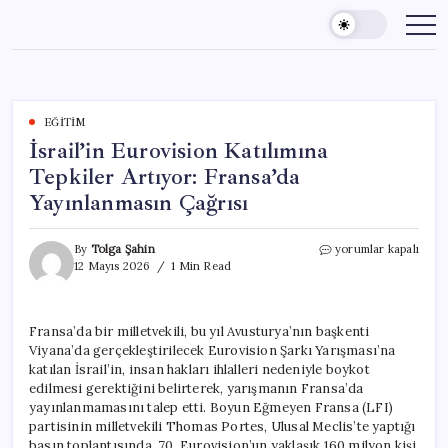
Skip
to
content
EĞITIM
İsrail’in Eurovision Katılımına
Tepkiler Artıyor: Fransa’da
Yayınlanmasın Çağrısı
İsrail’in
By
Tolga Şahin
yorumlar kapalı
Eurovision
12 Mayıs 2026
1 Min Read
Katılımına
Tepkiler
Artıyor:
Fransa’da bir milletvekili, bu yıl Avusturya’nın başkenti
Fransa’da
Viyana’da gerçekleştirilecek Eurovision Şarkı Yarışması’na
Yayınlanmasın
Çağrısı
katılan İsrail’in, insan hakları ihlalleri nedeniyle boykot
için
edilmesi gerektiğini belirterek, yarışmanın Fransa’da
yayınlanmamasını talep etti. Boyun Eğmeyen Fransa (LFI)
partisinin milletvekili Thomas Portes, Ulusal Meclis’te yaptığı
basın toplantısında, 70. Eurovision’un yaklaşık 160 milyon kişi