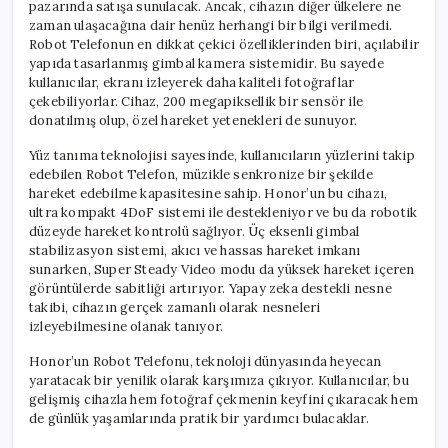
pazarında satışa sunulacak. Ancak, cihazın diğer ülkelere ne
zaman ulaşacağına dair henüz herhangi bir bilgi verilmedi.
Robot Telefonun en dikkat çekici özelliklerinden biri, açılabilir
yapıda tasarlanmış gimbal kamera sistemidir. Bu sayede
kullanıcılar, ekranı izleyerek daha kaliteli fotoğraflar
çekebiliyorlar. Cihaz, 200 megapiksellik bir sensör ile
donatılmış olup, özel hareket yetenekleri de sunuyor.
Yüz tanıma teknolojisi sayesinde, kullanıcıların yüzlerini takip
edebilen Robot Telefon, müzikle senkronize bir şekilde
hareket edebilme kapasitesine sahip. Honor’un bu cihazı,
ultra kompakt 4DoF sistemi ile destekleniyor ve bu da robotik
düzeyde hareket kontrolü sağlıyor. Üç eksenli gimbal
stabilizasyon sistemi, akıcı ve hassas hareket imkanı
sunarken, Super Steady Video modu da yüksek hareket içeren
görüntülerde sabitliği artırıyor. Yapay zeka destekli nesne
takibi, cihazın gerçek zamanlı olarak nesneleri
izleyebilmesine olanak tanıyor.
Honor’un Robot Telefonu, teknoloji dünyasında heyecan
yaratacak bir yenilik olarak karşımıza çıkıyor. Kullanıcılar, bu
gelişmiş cihazla hem fotoğraf çekmenin keyfini çıkaracak hem
de günlük yaşamlarında pratik bir yardımcı bulacaklar.