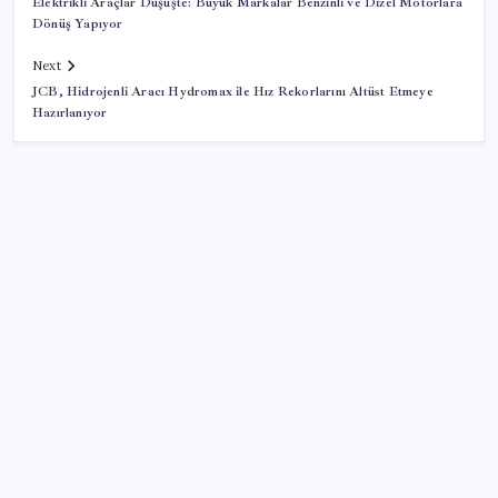
Elektrikli Araçlar Düşüşte: Büyük Markalar Benzinli ve Dizel Motorlara
Dönüş Yapıyor
Next
JCB, Hidrojenli Aracı Hydromax ile Hız Rekorlarını Altüst Etmeye
Hazırlanıyor
SON YAZILAR
Google Pixel Watch 5 Sızdırıldı: İşte Detaylar
Meta’ya çocuk güvenliği davasında 567 milyon dolar
ceza