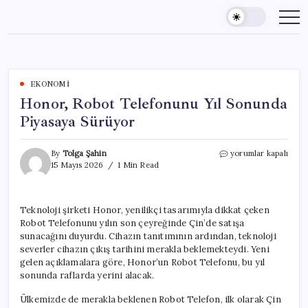
Skip
to
content
EKONOMI
Honor, Robot Telefonunu Yıl Sonunda
Piyasaya Sürüyor
Honor,
By
Tolga Şahin
yorumlar kapalı
Robot
15 Mayıs 2026
1 Min Read
Telefonunu
Yıl
Sonunda
Teknoloji şirketi Honor, yenilikçi tasarımıyla dikkat çeken
Piyasaya
Robot Telefonunu yılın son çeyreğinde Çin’de satışa
Sürüyor
için
sunacağını duyurdu. Cihazın tanıtımının ardından, teknoloji
severler cihazın çıkış tarihini merakla beklemekteydi. Yeni
gelen açıklamalara göre, Honor’un Robot Telefonu, bu yıl
sonunda raflarda yerini alacak.
Ülkemizde de merakla beklenen Robot Telefon, ilk olarak Çin