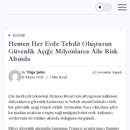
Skip
to
content
EĞITIM
Hemen Her Evde Tehdit Oluşturan
Güvenlik Açığı: Milyonlarca Aile Risk
Altında
Hemen
By
Tolga Şahin
yorumlar kapalı
Her
15 Mayıs 2026
1 Min Read
Evde
Tehdit
Oluşturan
Çin merkezli teknoloji firması Meari’nin altyapısını kullanan
Güvenlik
milyonlarca güvenlik kamerası ve bebek monitöründe ciddi
Açığı:
Milyonlarca
bir güvenlik açığı tespit edildi. Uzmanlar, bazı cihazlara şifre
Aile
kırmadan uzaktan erişim sağlandığını belirterek, kullanıcı
Risk
verilerinin de tehlike altında olduğunu vurguladı.
Altında
için
Siber güvenlik alanında tanınmış Fransız araştırmacı Sammy