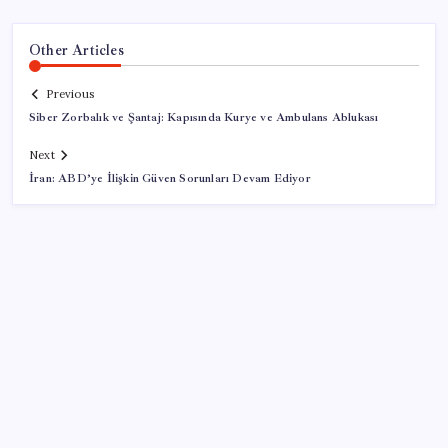
Other Articles
Previous
Siber Zorbalık ve Şantaj: Kapısında Kurye ve Ambulans Ablukası
Next
İran: ABD’ye İlişkin Güven Sorunları Devam Ediyor
SON YAZILAR
51 ilde 540 konut ve iş yeri açık artırma ile satılacak