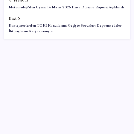
Previous
Meteoroloji’den Uyarı: 14 Mayıs 2026 Hava Durumu Raporu Açıklandı
Next
Konteynerlerden TOKİ Konutlarına Geçişte Sorunlar: Depremzedeler
İhtiyaçlarını Karşılayamıyor
SON YAZILAR
51 ilde 540 konut ve iş yeri açık artırma ile satılacak
Son dakika… DEM Parti ‘çerçeve yasa’ teklifine imza
attı