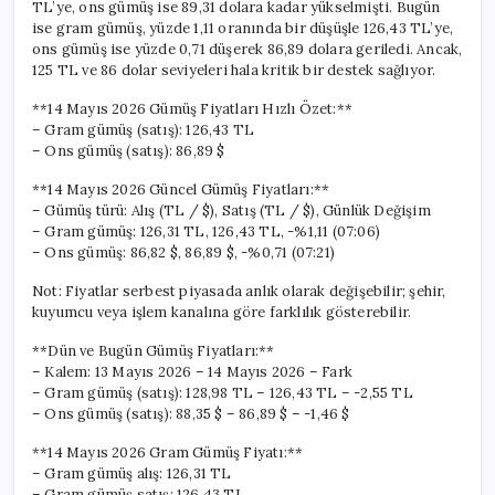
TL’ye, ons gümüş ise 89,31 dolara kadar yükselmişti. Bugün
ise gram gümüş, yüzde 1,11 oranında bir düşüşle 126,43 TL’ye,
ons gümüş ise yüzde 0,71 düşerek 86,89 dolara geriledi. Ancak,
125 TL ve 86 dolar seviyeleri hala kritik bir destek sağlıyor.
**14 Mayıs 2026 Gümüş Fiyatları Hızlı Özet:**
– Gram gümüş (satış): 126,43 TL
– Ons gümüş (satış): 86,89 $
**14 Mayıs 2026 Güncel Gümüş Fiyatları:**
– Gümüş türü: Alış (TL / $), Satış (TL / $), Günlük Değişim
– Gram gümüş: 126,31 TL, 126,43 TL, -%1,11 (07:06)
– Ons gümüş: 86,82 $, 86,89 $, -%0,71 (07:21)
Not: Fiyatlar serbest piyasada anlık olarak değişebilir; şehir,
kuyumcu veya işlem kanalına göre farklılık gösterebilir.
**Dün ve Bugün Gümüş Fiyatları:**
– Kalem: 13 Mayıs 2026 – 14 Mayıs 2026 – Fark
– Gram gümüş (satış): 128,98 TL – 126,43 TL – -2,55 TL
– Ons gümüş (satış): 88,35 $ – 86,89 $ – -1,46 $
**14 Mayıs 2026 Gram Gümüş Fiyatı:**
– Gram gümüş alış: 126,31 TL
– Gram gümüş satış: 126,43 TL