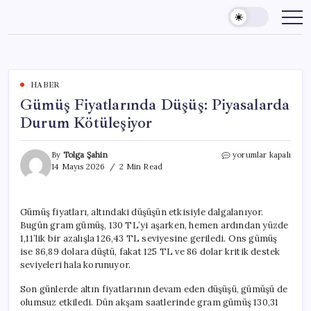
Skip
to
content
HABER
Gümüş Fiyatlarında Düşüş: Piyasalarda
Durum Kötüleşiyor
Gümüş
By
Tolga Şahin
yorumlar kapalı
Fiyatlarında
14 Mayıs 2026
2 Min Read
Düşüş:
Piyasalarda
Durum
Gümüş fiyatları, altındaki düşüşün etkisiyle dalgalanıyor.
Kötüleşiyor
Bugün gram gümüş, 130 TL’yi aşarken, hemen ardından yüzde
için
1,11’lik bir azalışla 126,43 TL seviyesine geriledi. Ons gümüş
ise 86,89 dolara düştü, fakat 125 TL ve 86 dolar kritik destek
seviyeleri hala korunuyor.
Son günlerde altın fiyatlarının devam eden düşüşü, gümüşü de
olumsuz etkiledi. Dün akşam saatlerinde gram gümüş 130,31