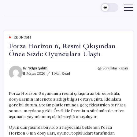
Skip
to
content
EKONOMI
Forza Horizon 6, Resmi Çıkışından
Önce Sızdı: Oyunculara Ulaştı
Forza
By
Tolga Şahin
yorumlar kapalı
Horizon
11 Mayıs 2026
1 Min Read
6,
Resmi
Çıkışından
Forza Horizon 6 oyununun resmi çıkışına az bir süre kala,
Önce
dosyalarının internete sızdığı bilgisi ortaya çıktı. İddialara
Sızdı:
Oyunculara
göre bu durum, Steam platformunda gerçekleştirilen bir hata
Ulaştı
sonucu meydana geldi. Özellikle Premium sürümün de erken
için
aşamada yayımlanmış olabileceği konuşuluyor.
Oyun dünyasında büyük bir heyecanla beklenen Forza
Horizon 6’nın dosyaları, oyuncu toplulukları tarafından