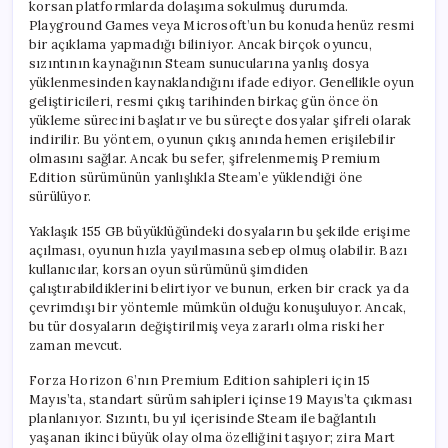
korsan platformlarda dolaşıma sokulmuş durumda.
Playground Games veya Microsoft’un bu konuda henüz resmi
bir açıklama yapmadığı biliniyor. Ancak birçok oyuncu,
sızıntının kaynağının Steam sunucularına yanlış dosya
yüklenmesinden kaynaklandığını ifade ediyor. Genellikle oyun
geliştiricileri, resmi çıkış tarihinden birkaç gün önce ön
yükleme sürecini başlatır ve bu süreçte dosyalar şifreli olarak
indirilir. Bu yöntem, oyunun çıkış anında hemen erişilebilir
olmasını sağlar. Ancak bu sefer, şifrelenmemiş Premium
Edition sürümünün yanlışlıkla Steam’e yüklendiği öne
sürülüyor.
Yaklaşık 155 GB büyüklüğündeki dosyaların bu şekilde erişime
açılması, oyunun hızla yayılmasına sebep olmuş olabilir. Bazı
kullanıcılar, korsan oyun sürümünü şimdiden
çalıştırabildiklerini belirtiyor ve bunun, erken bir crack ya da
çevrimdışı bir yöntemle mümkün olduğu konuşuluyor. Ancak,
bu tür dosyaların değiştirilmiş veya zararlı olma riski her
zaman mevcut.
Forza Horizon 6’nın Premium Edition sahipleri için 15
Mayıs’ta, standart sürüm sahipleri içinse 19 Mayıs’ta çıkması
planlanıyor. Sızıntı, bu yıl içerisinde Steam ile bağlantılı
yaşanan ikinci büyük olay olma özelliğini taşıyor; zira Mart