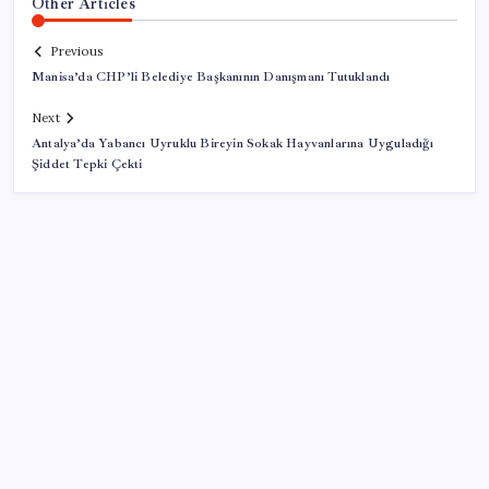
Other Articles
Previous
Manisa’da CHP’li Belediye Başkanının Danışmanı Tutuklandı
Next
Antalya’da Yabancı Uyruklu Bireyin Sokak Hayvanlarına Uyguladığı
Şiddet Tepki Çekti
SON YAZILAR
Son dakika… DEM Parti ‘çerçeve yasa’ teklifine imza
attı