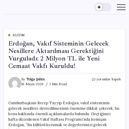
Skip
to
content
EĞITIM
Erdoğan, Vakıf Sisteminin Gelecek
Nesillere Aktarılması Gerektiğini
Vurguladı: 2 Milyon TL ile Yeni
Cemaat Vakfı Kuruldu!
Erdoğan,
By
Tolga Şahin
yorumlar kapalı
Vakıf
16 Mayıs 2026
1 Min Read
Sisteminin
Gelecek
Nesillere
Cumhurbaşkanı Recep Tayyip Erdoğan, vakıf sisteminin
Aktarılması
gelecek nesillere devredilmesinin önemine dikkat çekerek, bu
Gerektiğini
Vurguladı:
konu hakkında önemli açıklamalarda bulundu. Geçtiğimiz
2
hafta düzenlenen Vakıf Haftası Programı’nda konuşan
Milyon
Erdoğan, “Bu kültürü korumak ve değerlerimizi gelecek
TL