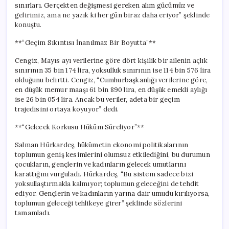
sınırları. Gerçekten değişmesi gereken alım gücümüz ve
gelirimiz, ama ne yazık ki her gün biraz daha eriyor” şeklinde
konuştu.
**“Geçim Sıkıntısı İnanılmaz Bir Boyutta”**
Cengiz, Mayıs ayı verilerine göre dört kişilik bir ailenin açlık
sınırının 35 bin 174 lira, yoksulluk sınırının ise 114 bin 576 lira
olduğunu belirtti. Cengiz, “Cumhurbaşkanlığı verilerine göre,
en düşük memur maaşı 61 bin 890 lira, en düşük emekli aylığı
ise 26 bin 054 lira. Ancak bu veriler, adeta bir geçim
trajedisini ortaya koyuyor” dedi.
**“Gelecek Korkusu Hüküm Süreliyor”**
Salman Hürkardeş, hükümetin ekonomi politikalarının
toplumun geniş kesimlerini olumsuz etkilediğini, bu durumun
çocukların, gençlerin ve kadınların gelecek umutlarını
karattığını vurguladı. Hürkardeş, “Bu sistem sadece bizi
yoksullaştırmakla kalmıyor; toplumun geleceğini de tehdit
ediyor. Gençlerin ve kadınların yarına dair umudu kırılıyorsa,
toplumun geleceği tehlikeye girer” şeklinde sözlerini
tamamladı.