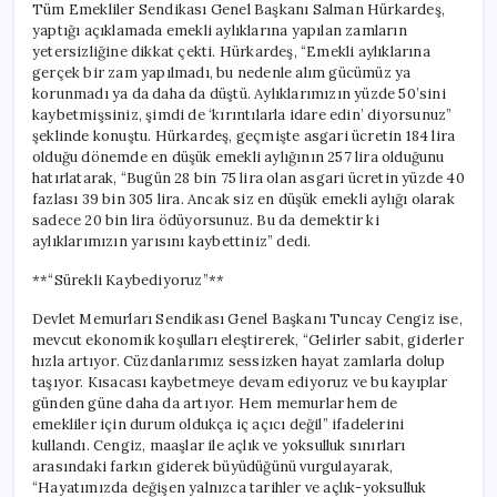
Tüm Emekliler Sendikası Genel Başkanı Salman Hürkardeş,
yaptığı açıklamada emekli aylıklarına yapılan zamların
yetersizliğine dikkat çekti. Hürkardeş, “Emekli aylıklarına
gerçek bir zam yapılmadı, bu nedenle alım gücümüz ya
korunmadı ya da daha da düştü. Aylıklarımızın yüzde 50’sini
kaybetmişsiniz, şimdi de ‘kırıntılarla idare edin’ diyorsunuz”
şeklinde konuştu. Hürkardeş, geçmişte asgari ücretin 184 lira
olduğu dönemde en düşük emekli aylığının 257 lira olduğunu
hatırlatarak, “Bugün 28 bin 75 lira olan asgari ücretin yüzde 40
fazlası 39 bin 305 lira. Ancak siz en düşük emekli aylığı olarak
sadece 20 bin lira ödüyorsunuz. Bu da demektir ki
aylıklarımızın yarısını kaybettiniz” dedi.
**“Sürekli Kaybediyoruz”**
Devlet Memurları Sendikası Genel Başkanı Tuncay Cengiz ise,
mevcut ekonomik koşulları eleştirerek, “Gelirler sabit, giderler
hızla artıyor. Cüzdanlarımız sessizken hayat zamlarla dolup
taşıyor. Kısacası kaybetmeye devam ediyoruz ve bu kayıplar
günden güne daha da artıyor. Hem memurlar hem de
emekliler için durum oldukça iç açıcı değil” ifadelerini
kullandı. Cengiz, maaşlar ile açlık ve yoksulluk sınırları
arasındaki farkın giderek büyüdüğünü vurgulayarak,
“Hayatımızda değişen yalnızca tarihler ve açlık-yoksulluk