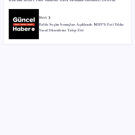
İran’dan İsrail’e Füze Saldırısı: Hava Savunma Sistemleri Devrede
Next
Belde Seçim Sonuçları Açıklandı: MHP’li Feti Yıldız
Yasal Düzenleme Talep Etti
SON YAZILAR
51 ilde 540 konut ve iş yeri açık artırma ile satılacak
Son dakika… DEM Parti ‘çerçeve yasa’ teklifine imza
attı