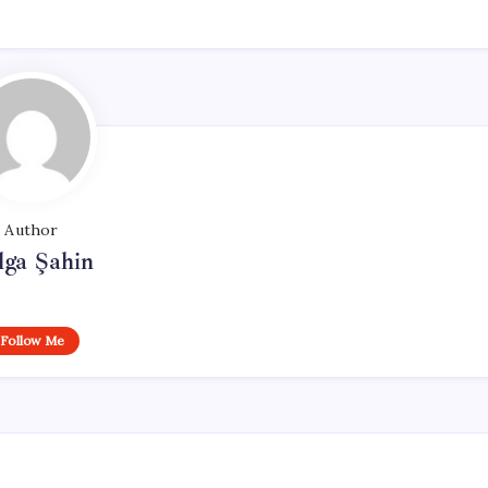
Author
lga Şahin
Follow Me