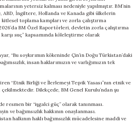
alarının yetersiz kalması nedeniyle yapılmıştır. BM’nin
, ABD, İngiltere, Hollanda ve Kanada gibi ülkelerin
kitlesel toplama kampları ve zorla çalıştırma
026’da BM Özel Raportörleri, devletin zorla çalıştırma
a karşı suç” kapsamında köleleştirme olarak
.
yar, “Bu soykırımın kökeninde Çin’in Doğu Türkistan’daki
ğımsızlık, insan haklarımızın ve varlığımızın tek
iren “Etnik Birliği ve İlerlemeyi Teşvik Yasası”nın etnik ve
at çekilmektedir. Dilekçede, BM Genel Kurulu’ndan şu
de resmen bir “işgalci güç” olarak tanınması.
ayin ve bağımsızlık hakkının onaylanması.
istan halkının haklı bağımsızlık mücadelesine maddi ve