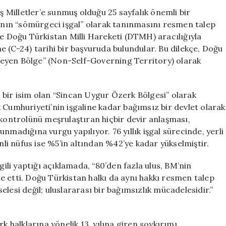
Talebi:
Milletler’e sunmuş olduğu 25 sayfalık önemli bir
Çin
ğının “sömürgeci işgal” olarak tanınmasını resmen talep
İlk
ve Doğu Türkistan Milli Hareketi (DTMH) aracılığıyla
Kez
e (C-24) tarihi bir başvuruda bulundular. Bu dilekçe, Doğu
Sömürgeci
eyen Bölge” (Non-Self-Governing Territory) olarak
Olarak
İfade
Edildi
 bir isim olan “Sincan Uygur Özerk Bölgesi” olarak
için
 Cumhuriyeti’nin işgaline kadar bağımsız bir devlet olarak
 kontrolünü meşrulaştıran hiçbir devir anlaşması,
nmadığına vurgu yapılıyor. 76 yıllık işgal sürecinde, yerli
i nüfus ise %5’in altından %42’ye kadar yükselmiştir.
li yaptığı açıklamada, “80’den fazla ulus, BM’nin
e etti. Doğu Türkistan halkı da aynı hakkı resmen talep
lesi değil; uluslararası bir bağımsızlık mücadelesidir.”
k halklarına yönelik 13. yılına giren soykırımı