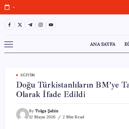
Skip
-
to
content
https://www.facebook.com/
https://twitter.com/
https://t.me/
https://www.instagram.com/
https://youtube.com/
ANA SAYFA
E
EĞITIM
Doğu Türkistanlıların BM’ye Ta
Olarak İfade Edildi
By
Tolga Şahin
12 Mayıs 2026
2 Min Read