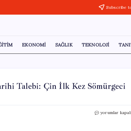
Subscribe t
ĞİTİM
EKONOMİ
SAĞLIK
TEKNOLOJİ
TANI
rihi Talebi: Çin İlk Kez Sömürgeci
Doğu
yorumlar kapal
Türkistanlıları
BM’ye
Tarihi