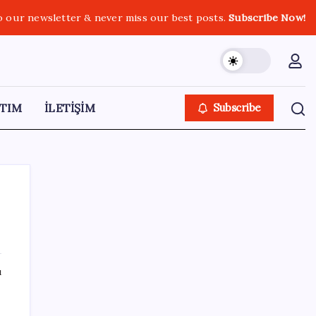
o our newsletter & never miss our best posts.
Subscribe Now!
TIM
İLETİŞİM
Subscribe
SON YAZILAR
ı
n
Son dakika… DEM Parti ‘çerçeve yasa’
teklifine imza attı