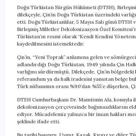
Doğu Türkistan Sürgün Hükümeti (DTSH), Birleşmiş 
dilekçeyle, Çin’in Doğu Türkistan üzerindeki varlı
etti. Doğu Türkistanlılar, 5 Mayıs Salı günü DTSH 
Birleşmiş Milletler Dekolonizasyon Özel Komitesi’n
Türkistan’ın resmi olarak “Kendi Kendini Yönetem
kaydedilmesini istemektedir.
Çin’in, “Yeni Toprak” anlamına gelen ve sömürgeci
adlandırdığı Doğu Türkistan, 1949 yılında Çin Halk
varlığını sürdürmüştü. Dilekçede, Çin’in bölgedeki
referandum ya da halk iradesini yansıtan belge bulu
Türk nüfusunun oranı %90’dan %55’e düşerken, Çinl
DTSH Cumhurbaşkanı Dr. Mamtimin Ala, konuyla ilgi
dekolonizasyon çerçevesinde bağımsızlıklarını eld
ediyor. Mücadelemiz yalnızca bir insan hakları mese
şeklinde ifade etti.
Bu tarihi başvuru, Uygur, Kazak, Kırgız ve diğer Tür