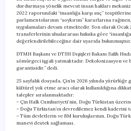
durdurmaya yönelik mevcut insan hakları mekanizm
2022 raporundaki “insanlığa karşı suç” tespitlerine
parlamentolarının “soykırım” kararlarına rağmen, 
uygulamaları devam etmektedir. Son olarak Ocak 2
transferlerinin uluslararası hukuka göre “insanlığ
değerlendirilebileceğine dair uyarıda bulunmuştur
DTMH Başkanı ve DTSH Dışişleri Bakanı Salih Huda
sömürgeci işgali yatmaktadır. Dekolonizasyon ve ba
garantisidir.” dedi.
25 sayfalık dosyada, Çin’in 2026 yılında yürürlüğe g
kültürel yok etme aracı olarak kullanıldığına dikk
talepler sıralanmaktadır:
– Çin Halk Cumhuriyeti’nin, Doğu Türkistan üzerin
– Doğu Türkistan’ın devredilemez kendi kaderini t
– Tüm devletlerin ve BM kuruluşlarının, Doğu Türk
manevi destek sağlaması.