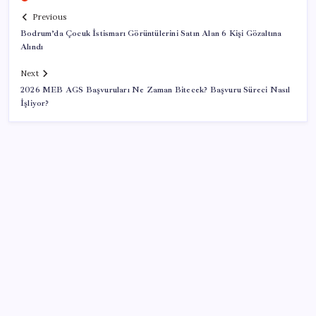
Previous
Bodrum’da Çocuk İstismarı Görüntülerini Satın Alan 6 Kişi Gözaltına
Alındı
Next
2026 MEB AGS Başvuruları Ne Zaman Bitecek? Başvuru Süreci Nasıl
İşliyor?
SON YAZILAR
51 ilde 540 konut ve iş yeri açık artırma ile satılacak
Son dakika… DEM Parti ‘çerçeve yasa’ teklifine imza