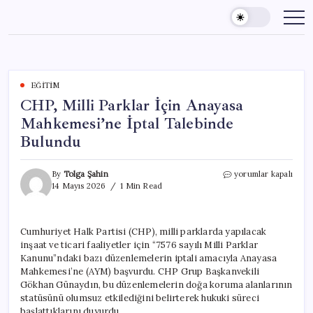
Skip
to
content
EĞITIM
CHP, Milli Parklar İçin Anayasa
Mahkemesi’ne İptal Talebinde
Bulundu
CHP,
By
Tolga Şahin
yorumlar kapalı
Milli
14 Mayıs 2026
1 Min Read
Parklar
İçin
Anayasa
Cumhuriyet Halk Partisi (CHP), milli parklarda yapılacak
Mahkemesi’ne
inşaat ve ticari faaliyetler için “7576 sayılı Milli Parklar
İptal
Talebinde
Kanunu”ndaki bazı düzenlemelerin iptali amacıyla Anayasa
Bulundu
Mahkemesi’ne (AYM) başvurdu. CHP Grup Başkanvekili
için
Gökhan Günaydın, bu düzenlemelerin doğa koruma alanlarının
statüsünü olumsuz etkilediğini belirterek hukuki süreci
başlattıklarını duyurdu.