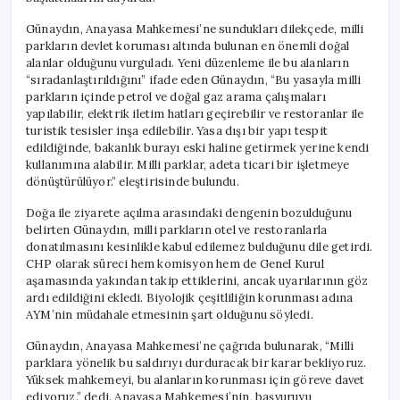
Günaydın, Anayasa Mahkemesi’ne sundukları dilekçede, milli
parkların devlet koruması altında bulunan en önemli doğal
alanlar olduğunu vurguladı. Yeni düzenleme ile bu alanların
“sıradanlaştırıldığını” ifade eden Günaydın, “Bu yasayla milli
parkların içinde petrol ve doğal gaz arama çalışmaları
yapılabilir, elektrik iletim hatları geçirebilir ve restoranlar ile
turistik tesisler inşa edilebilir. Yasa dışı bir yapı tespit
edildiğinde, bakanlık burayı eski haline getirmek yerine kendi
kullanımına alabilir. Milli parklar, adeta ticari bir işletmeye
dönüştürülüyor.” eleştirisinde bulundu.
Doğa ile ziyarete açılma arasındaki dengenin bozulduğunu
belirten Günaydın, milli parkların otel ve restoranlarla
donatılmasını kesinlikle kabul edilemez bulduğunu dile getirdi.
CHP olarak süreci hem komisyon hem de Genel Kurul
aşamasında yakından takip ettiklerini, ancak uyarılarının göz
ardı edildiğini ekledi. Biyolojik çeşitliliğin korunması adına
AYM’nin müdahale etmesinin şart olduğunu söyledi.
Günaydın, Anayasa Mahkemesi’ne çağrıda bulunarak, “Milli
parklara yönelik bu saldırıyı durduracak bir karar bekliyoruz.
Yüksek mahkemeyi, bu alanların korunması için göreve davet
ediyoruz.” dedi. Anayasa Mahkemesi’nin, başvuruyu