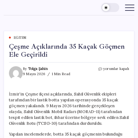
Skip
to
content
EĞITIM
Çeşme Açıklarında 35 Kaçak Göçmen
Ele Geçirildi
Çeşme
By
Tolga Şahin
yorumlar kapalı
Açıklarında
9 Mayıs 2026
1 Min Read
35
Kaçak
Göçmen
İzmir’in Çeşme ilçesi açıklarında, Sahil Güvenlik ekipleri
Ele
tarafından bir lastik botta yapılan operasyonda 35 kaçak
Geçirildi
için
göçmen yakalandı. 9 Mayıs 2026 tarihinde gerçekleşen
olayda, Sahil Güvenlik Mobil Radarı (MORAD-11) tarafından
tespit edilen lastik bot, ihbar üzerine bölgeye sevk edilen Sahil
Güvenlik Botu (TCSG-30) tarafından durduruldu.
Yapılan incelemelerde, botta 35 kaçak göçmenin bulunduğu