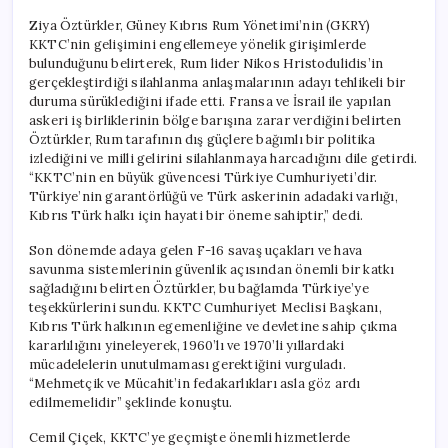
Ziya Öztürkler, Güney Kıbrıs Rum Yönetimi’nin (GKRY)
KKTC’nin gelişimini engellemeye yönelik girişimlerde
bulunduğunu belirterek, Rum lider Nikos Hristodulidis’in
gerçekleştirdiği silahlanma anlaşmalarının adayı tehlikeli bir
duruma sürüklediğini ifade etti. Fransa ve İsrail ile yapılan
askeri iş birliklerinin bölge barışına zarar verdiğini belirten
Öztürkler, Rum tarafının dış güçlere bağımlı bir politika
izlediğini ve milli gelirini silahlanmaya harcadığını dile getirdi.
“KKTC’nin en büyük güvencesi Türkiye Cumhuriyeti’dir.
Türkiye’nin garantörlüğü ve Türk askerinin adadaki varlığı,
Kıbrıs Türk halkı için hayati bir öneme sahiptir,” dedi.
Son dönemde adaya gelen F-16 savaş uçakları ve hava
savunma sistemlerinin güvenlik açısından önemli bir katkı
sağladığını belirten Öztürkler, bu bağlamda Türkiye’ye
teşekkürlerini sundu. KKTC Cumhuriyet Meclisi Başkanı,
Kıbrıs Türk halkının egemenliğine ve devletine sahip çıkma
kararlılığını yineleyerek, 1960’lı ve 1970’li yıllardaki
mücadelelerin unutulmaması gerektiğini vurguladı.
“Mehmetçik ve Mücahit’in fedakarlıkları asla göz ardı
edilmemelidir” şeklinde konuştu.
Cemil Çiçek, KKTC’ye geçmişte önemli hizmetlerde