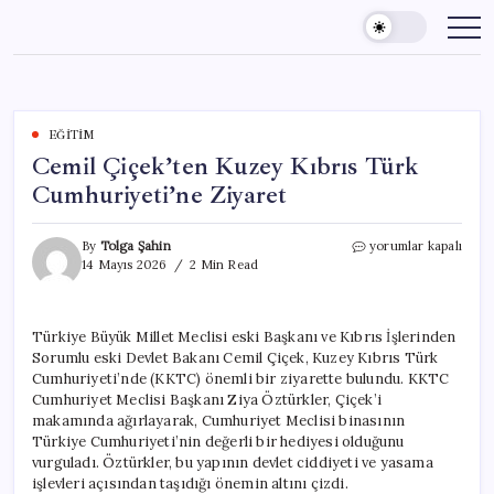
Skip
to
content
EĞITIM
Cemil Çiçek’ten Kuzey Kıbrıs Türk
Cumhuriyeti’ne Ziyaret
Cemil
By
Tolga Şahin
yorumlar kapalı
Çiçek’ten
14 Mayıs 2026
2 Min Read
Kuzey
Kıbrıs
Türk
Türkiye Büyük Millet Meclisi eski Başkanı ve Kıbrıs İşlerinden
Cumhuriyeti’ne
Sorumlu eski Devlet Bakanı Cemil Çiçek, Kuzey Kıbrıs Türk
Ziyaret
için
Cumhuriyeti’nde (KKTC) önemli bir ziyarette bulundu. KKTC
Cumhuriyet Meclisi Başkanı Ziya Öztürkler, Çiçek’i
makamında ağırlayarak, Cumhuriyet Meclisi binasının
Türkiye Cumhuriyeti’nin değerli bir hediyesi olduğunu
vurguladı. Öztürkler, bu yapının devlet ciddiyeti ve yasama
işlevleri açısından taşıdığı önemin altını çizdi.