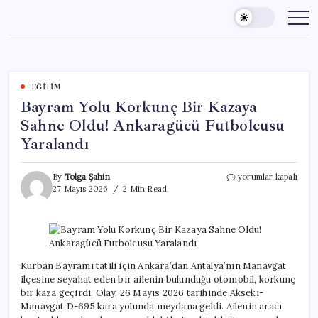
Skip
to
content
EĞITIM
Bayram Yolu Korkunç Bir Kazaya
Sahne Oldu! Ankaragücü Futbolcusu
Yaralandı
Bayram
By
Tolga Şahin
yorumlar kapalı
Yolu
27 Mayıs 2026
2 Min Read
Korkunç
Bir
Kazaya
Sahne
Oldu!
Ankaragücü
Kurban Bayramı tatili için Ankara’dan Antalya’nın Manavgat
Futbolcusu
ilçesine seyahat eden bir ailenin bulunduğu otomobil, korkunç
Yaralandı
bir kaza geçirdi. Olay, 26 Mayıs 2026 tarihinde Akseki-
için
Manavgat D-695 kara yolunda meydana geldi. Ailenin aracı,