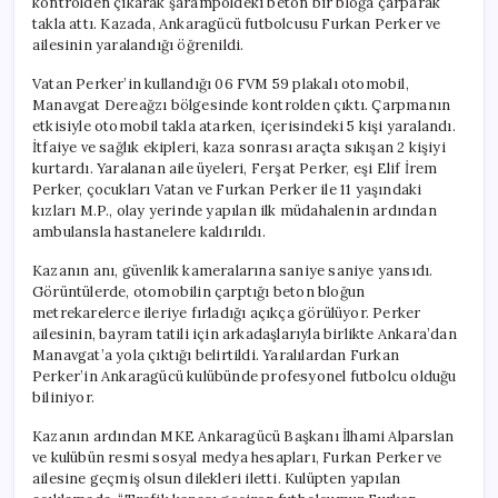
kontrolden çıkarak şarampoldeki beton bir bloğa çarparak
takla attı. Kazada, Ankaragücü futbolcusu Furkan Perker ve
ailesinin yaralandığı öğrenildi.
Vatan Perker’in kullandığı 06 FVM 59 plakalı otomobil,
Manavgat Dereağzı bölgesinde kontrolden çıktı. Çarpmanın
etkisiyle otomobil takla atarken, içerisindeki 5 kişi yaralandı.
İtfaiye ve sağlık ekipleri, kaza sonrası araçta sıkışan 2 kişiyi
kurtardı. Yaralanan aile üyeleri, Ferşat Perker, eşi Elif İrem
Perker, çocukları Vatan ve Furkan Perker ile 11 yaşındaki
kızları M.P., olay yerinde yapılan ilk müdahalenin ardından
ambulansla hastanelere kaldırıldı.
Kazanın anı, güvenlik kameralarına saniye saniye yansıdı.
Görüntülerde, otomobilin çarptığı beton bloğun
metrekarelerce ileriye fırladığı açıkça görülüyor. Perker
ailesinin, bayram tatili için arkadaşlarıyla birlikte Ankara’dan
Manavgat’a yola çıktığı belirtildi. Yaralılardan Furkan
Perker’in Ankaragücü kulübünde profesyonel futbolcu olduğu
biliniyor.
Kazanın ardından MKE Ankaragücü Başkanı İlhami Alparslan
ve kulübün resmi sosyal medya hesapları, Furkan Perker ve
ailesine geçmiş olsun dilekleri iletti. Kulüpten yapılan