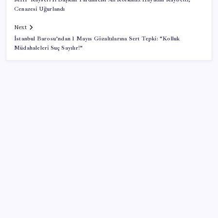
Cenazesi Uğurlandı
Next
İstanbul Barosu’ndan 1 Mayıs Gözaltılarına Sert Tepki: “Kolluk
Müdahaleleri Suç Sayılır!”
SON YAZILAR
Türkiye, Suudi Arabistan ve Pakistan üçlü savunma
anlaşması imzaladı
Bakan Kacır: 23 yılda imalat sanayi katma değerimizi
250 milyar doların üzerine taşıdık