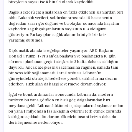
bireylerin sayısı ise 8 bin 94 olarak kaydedildi.
Sağlık sektörü çatışmalardan en fazla etkilenen alanlardan biri
oldu. Bakanlık verileri, saldırılar sırasında 16 hastanenin
doğrudan zarar gördüğünü ve bu olaylar sonucunda hayatını
kaybeden sağlık çalışanlarının sayısının 103 olduğunu
gösteriyor. Bu kayıplar, sağlık alanında büyük bir kriz
yaratmış durumda.
Diplomatik alanda ise gelişmeler yaşanıyor. ABD Başkanı
Donald Trump, 17 Nisan’da başlayan ve başlangıçta 10 gün
sürmesi planlanan geçici ateşkesin 3 hafta daha uzatıldığını
duyurdu. Ancak ateşkesin uzatılmasına rağmen, sahada tam
bir sessizlik sağlanamadı. İsrail ordusu, Lübnan’ın
güneyindeki stratejik hedeflere yönelik saldırılarına devam
ederken, Hizbullah da karşılık vermeye devam ediyor.
İşgal ve bombardımanlar sonucunda Lübnan’da, modern
tarihten bu yana görülen en hızlı göç dalgalarından biri
meydana geldi. Lübnan hükümeti, çatışmaların başlamasından
bu yana 1 milyondan fazla kişinin evlerini terk etmek zorunda
kaldığını açıkladı. Bu durum, ülkedeki insani krizin daha da
derinleşmesine neden oluyor.