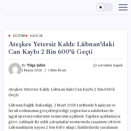
Skip
to
content
EĞITIM
SAĞLIK
Ateşkes Yetersiz Kaldı: Lübnan’daki
Can Kaybı 2 Bin 600’ü Geçti
Ateşkes
By
Tolga Şahin
yorumlar kapalı
Yetersiz
1 Mayıs 2026
1 Min Read
Kaldı:
Lübnan’daki
Can
Ateşkes Yetersiz Kaldı: Lübnan’daki Can Kaybı 2 Bin 600’ü
Kaybı
Geçti
2
Bin
Lübnan Sağlık Bakanlığı, 2 Mart 2026 tarihinde başlayan ve
600’ü
Geçti
İsrail ordusunun gerçekleştirdiği yoğun hava saldırıları ile
için
işgal operasyonlarının sonucunu açıkladı. Yapılan açıklamaya
göre, yaklaşık iki aylık çatışmalar sonucunda yaşamını yitiren
Lübnanlıların sayısı 2 bin 618’e ulaştı. Saldırılarda yaralanan