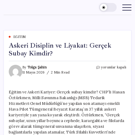
Skip
to
content
EĞITIM
Askeri Disiplin ve Liyakat: Gerçek
Subay Kimdir?
Askeri
By
Tolga Şahin
yorumlar kapalı
Disiplin
11 Mayıs 2026
2 Min Read
ve
Liyakat:
Gerçek
Eğitim ve Askeri Kariyer: Gerçek subay kimdir? CHP’li Hasan
Subay
Öztürkmen, Milli Savunma Bakanlığı (MSB) Tedarik
Kimdir?
için
Hizmetleri Genel Müdürlüğü’ne yapılan son atamayı emekli
Hava Pilot Tümgeneral Beyazıt Karataş’ın 37 yıllık askeri
kariyeriyle yan yana koyarak eleştirdi. Öztürkmen, “Gerçek
subaylar, uzun yıllar boyunca cephede, karargahta ve filolarda
görev alarak tümgeneral unvanına ulaşırken, siyasi
bağlantılarla yapılan atamalar, Türk Silahlı Kuvvetleri’nde