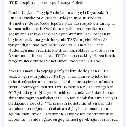
(TSK) disiplin ve hiyerarşiyi bozuyor” dedi.
Cumhurbaşkanı Tayyip Erdoğan’ın onayıyla Diyarbakır’ın
Çınar Kaymakamı Zikrullah Erdoğan’ın MSB Tedarik
Hizmetleri Genel Müdürlüğü’ne atanması büyük bir tartışma
konusu haline geldi. Öztürkmen, yalnızca kaymakamlık
geçmişine sahip olan ve 33 yaşındaki Zikrullah Erdoğan’ın
böyle bir makama getirilmesinin TSK’nın gelenekleriyle
uyuşmadığını savundu. MSB Tedarik Hizmetleri Genel
Müdürlüğü’nün ordu için kritik bir yapı olduğunu vurgulayan
Öztürkmen, “Burası adeta TSK’nın kasası. Milyarlarca liralık
bütçe ve ihale burada yönetiliyor” ifadelerini kullandı.
Askeri uzmanlarla yaptığı görüşmelere de değinen CHP’li
vekil, bu görevin yalnızca TSK’yı iyi tanıyan ve lojistik ile
tedarik süreçlerinde deneyim sahibi olan kişiler tarafından
yürütülebileceğini belirtti. Öztürkmen, Zikrullah Erdoğan’ın
2017 yılında girdiği kaymakamlık sınavında yazılıdan 81 puan
almasına rağmen mülakatta 99,3 puan alarak üst sıralarda yer
bulduğunu ifade etti. “Yazılı puanı ile listenin alt sıralarında
yer almasına rağmen mülakatta aldığı yüksek puanla önü
açılmış oldu” diyen Öztürkmen, kamu yönetiminde mülakat
sisteminin yeniden gözden geçirilmesi gerektiğini ileri sürdü.