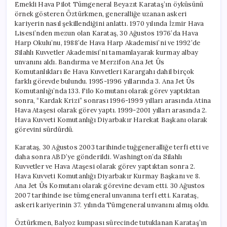
Emekli Hava Pilot Tümgeneral Beyazıt Karataş’ın öyküsünü
örnek gösteren Öztürkmen, generalliğe uzanan askeri
kariyerin nasıl şekillendiğini anlattı. 1970 yılında İzmir Hava
Lisesi’nden mezun olan Karataş, 30 Ağustos 1976’da Hava
Harp Okulu’nu, 1988’de Hava Harp Akademisi’ni ve 1992’de
Silahlı Kuvvetler Akademisi’ni tamamlayarak kurmay albay
unvanını aldı. Bandırma ve Merzifon Ana Jet Üs
Komutanlıkları ile Hava Kuvvetleri Karargahı dahil birçok
farklı görevde bulundu. 1995-1996 yıllarında 3. Ana Jet Üs
Komutanlığı’nda 133. Filo Komutanı olarak görev yaptıktan
sonra, “Kardak Krizi” sonrası 1996-1999 yılları arasında Atina
Hava Ataşesi olarak görev yaptı. 1999-2001 yılları arasında 2.
Hava Kuvveti Komutanlığı Diyarbakır Harekat Başkanı olarak
görevini sürdürdü.
Karataş, 30 Ağustos 2003 tarihinde tuğgeneralliğe terfi etti ve
daha sonra ABD’ye gönderildi. Washington’da Silahlı
Kuvvetler ve Hava Ataşesi olarak görev yaptıktan sonra 2.
Hava Kuvveti Komutanlığı Diyarbakır Kurmay Başkanı ve 8.
Ana Jet Üs Komutanı olarak görevine devam etti. 30 Ağustos
2007 tarihinde ise tümgeneral unvanına terfi etti. Karataş,
askeri kariyerinin 37. yılında Tümgeneral unvanını almış oldu.
Öztürkmen, Balyoz kumpası sürecinde tutuklanan Karataş’ın