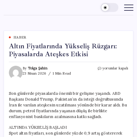
Skip
to
content
HABER
Altın Fiyatlarında Yükseliş Rüzgarı:
Piyasalarda Ateşkes Etkisi
Altın
By
Tolga Şahin
yorumlar kapalı
Fiyatlarında
23 Nisan 2026
1 Min Read
Yükseliş
Rüzgarı:
Piyasalarda
Son günlerde piyasalarda önemli bir gelişme yaşandı. ABD
Ateşkes
Başkanı Donald Trump, Pakistan’ın da isteği doğrultusunda
Etkisi
için
İran ile varılan ateşkesin uzatılması yönünde bir karar aldı. Bu
durum, petrol fiyatlarında yaşanan düşüş ile birlikte
enflasyonist baskıların azalmasına katkı sağladı.
ALTINDA YÜKSELİŞ BAŞLADI
Spot altın fiyatları, son günlerde yüzde 0,9 artış göstererek