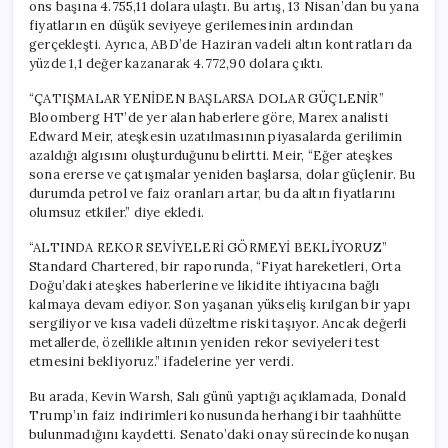
ons başına 4.755,11 dolara ulaştı. Bu artış, 13 Nisan’dan bu yana
fiyatların en düşük seviyeye gerilemesinin ardından
gerçekleşti. Ayrıca, ABD’de Haziran vadeli altın kontratları da
yüzde 1,1 değer kazanarak 4.772,90 dolara çıktı.
“ÇATIŞMALAR YENİDEN BAŞLARSA DOLAR GÜÇLENİR”
Bloomberg HT’de yer alan haberlere göre, Marex analisti
Edward Meir, ateşkesin uzatılmasının piyasalarda gerilimin
azaldığı algısını oluşturduğunu belirtti. Meir, “Eğer ateşkes
sona ererse ve çatışmalar yeniden başlarsa, dolar güçlenir. Bu
durumda petrol ve faiz oranları artar, bu da altın fiyatlarını
olumsuz etkiler.” diye ekledi.
“ALTINDA REKOR SEVİYELERİ GÖRMEYİ BEKLİYORUZ”
Standard Chartered, bir raporunda, “Fiyat hareketleri, Orta
Doğu’daki ateşkes haberlerine ve likidite ihtiyacına bağlı
kalmaya devam ediyor. Son yaşanan yükseliş kırılgan bir yapı
sergiliyor ve kısa vadeli düzeltme riski taşıyor. Ancak değerli
metallerde, özellikle altının yeniden rekor seviyeleri test
etmesini bekliyoruz.” ifadelerine yer verdi.
Bu arada, Kevin Warsh, Salı günü yaptığı açıklamada, Donald
Trump’ın faiz indirimleri konusunda herhangi bir taahhütte
bulunmadığını kaydetti. Senato’daki onay sürecinde konuşan