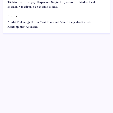
Türkiye’de 6 Bölgeyi Kapsayan Seçim Heyecanı: 10 Binden Fazla
Seçmen 7 Haziran’da Sandık Başında
Next
Adalet Bakanlığı 15 Bin Yeni Personel Alımı Gerçekleştirecek:
Kontenjanlar Açıklandı
SON YAZILAR
51 ilde 540 konut ve iş yeri açık artırma ile satılacak
Son dakika… DEM Parti ‘çerçeve yasa’ teklifine imza
attı