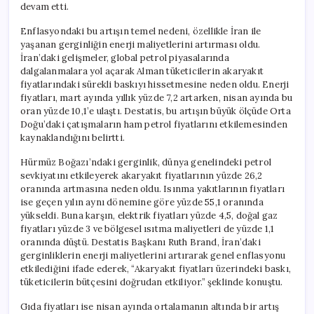
devam etti.
Enflasyondaki bu artışın temel nedeni, özellikle İran ile
yaşanan gerginliğin enerji maliyetlerini artırması oldu.
İran’daki gelişmeler, global petrol piyasalarında
dalgalanmalara yol açarak Alman tüketicilerin akaryakıt
fiyatlarındaki sürekli baskıyı hissetmesine neden oldu. Enerji
fiyatları, mart ayında yıllık yüzde 7,2 artarken, nisan ayında bu
oran yüzde 10,1’e ulaştı. Destatis, bu artışın büyük ölçüde Orta
Doğu’daki çatışmaların ham petrol fiyatlarını etkilemesinden
kaynaklandığını belirtti.
Hürmüz Boğazı’ndaki gerginlik, dünya genelindeki petrol
sevkiyatını etkileyerek akaryakıt fiyatlarının yüzde 26,2
oranında artmasına neden oldu. Isınma yakıtlarının fiyatları
ise geçen yılın aynı dönemine göre yüzde 55,1 oranında
yükseldi. Buna karşın, elektrik fiyatları yüzde 4,5, doğal gaz
fiyatları yüzde 3 ve bölgesel ısıtma maliyetleri de yüzde 1,1
oranında düştü. Destatis Başkanı Ruth Brand, İran’daki
gerginliklerin enerji maliyetlerini artırarak genel enflasyonu
etkilediğini ifade ederek, “Akaryakıt fiyatları üzerindeki baskı,
tüketicilerin bütçesini doğrudan etkiliyor.” şeklinde konuştu.
Gıda fiyatları ise nisan ayında ortalamanın altında bir artış