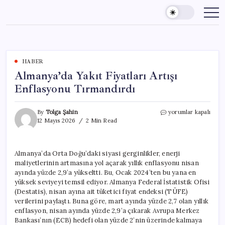
Skip
to
content
HABER
Almanya’da Yakıt Fiyatları Artışı
Enflasyonu Tırmandırdı
Almanya’da
By
Tolga Şahin
yorumlar kapalı
Yakıt
12 Mayıs 2026
2 Min Read
Fiyatları
Artışı
Enflasyonu
Almanya’da Orta Doğu’daki siyasi gerginlikler, enerji
Tırmandırdı
maliyetlerinin artmasına yol açarak yıllık enflasyonu nisan
için
ayında yüzde 2,9’a yükseltti. Bu, Ocak 2024’ten bu yana en
yüksek seviyeyi temsil ediyor. Almanya Federal İstatistik Ofisi
(Destatis), nisan ayına ait tüketici fiyat endeksi (TÜFE)
verilerini paylaştı. Buna göre, mart ayında yüzde 2,7 olan yıllık
enflasyon, nisan ayında yüzde 2,9’a çıkarak Avrupa Merkez
Bankası’nın (ECB) hedefi olan yüzde 2’nin üzerinde kalmaya