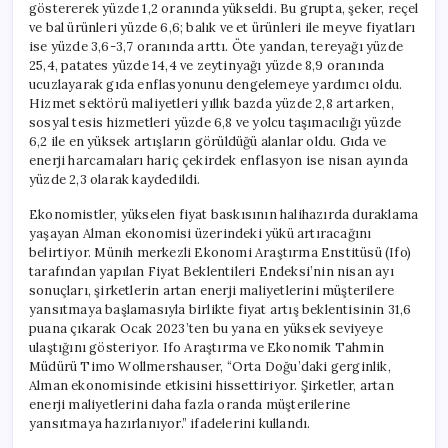
göstererek yüzde 1,2 oranında yükseldi. Bu grupta, şeker, reçel
ve bal ürünleri yüzde 6,6; balık ve et ürünleri ile meyve fiyatları
ise yüzde 3,6-3,7 oranında arttı. Öte yandan, tereyağı yüzde
25,4, patates yüzde 14,4 ve zeytinyağı yüzde 8,9 oranında
ucuzlayarak gıda enflasyonunu dengelemeye yardımcı oldu.
Hizmet sektörü maliyetleri yıllık bazda yüzde 2,8 artarken,
sosyal tesis hizmetleri yüzde 6,8 ve yolcu taşımacılığı yüzde
6,2 ile en yüksek artışların görüldüğü alanlar oldu. Gıda ve
enerji harcamaları hariç çekirdek enflasyon ise nisan ayında
yüzde 2,3 olarak kaydedildi.
Ekonomistler, yükselen fiyat baskısının halihazırda duraklama
yaşayan Alman ekonomisi üzerindeki yükü artıracağını
belirtiyor. Münih merkezli Ekonomi Araştırma Enstitüsü (Ifo)
tarafından yapılan Fiyat Beklentileri Endeksi’nin nisan ayı
sonuçları, şirketlerin artan enerji maliyetlerini müşterilere
yansıtmaya başlamasıyla birlikte fiyat artış beklentisinin 31,6
puana çıkarak Ocak 2023’ten bu yana en yüksek seviyeye
ulaştığını gösteriyor. Ifo Araştırma ve Ekonomik Tahmin
Müdürü Timo Wollmershauser, “Orta Doğu’daki gerginlik,
Alman ekonomisinde etkisini hissettiriyor. Şirketler, artan
enerji maliyetlerini daha fazla oranda müşterilerine
yansıtmaya hazırlanıyor.” ifadelerini kullandı.