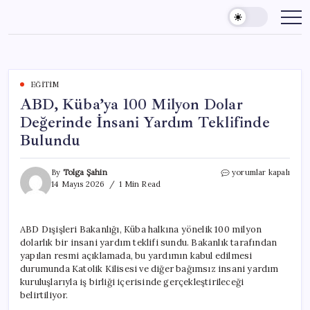
Skip
to
content
EĞITIM
ABD, Küba’ya 100 Milyon Dolar
Değerinde İnsani Yardım Teklifinde
Bulundu
ABD,
By
Tolga Şahin
yorumlar kapalı
Küba’ya
14 Mayıs 2026
1 Min Read
100
Milyon
Dolar
ABD Dışişleri Bakanlığı, Küba halkına yönelik 100 milyon
Değerinde
dolarlık bir insani yardım teklifi sundu. Bakanlık tarafından
İnsani
Yardım
yapılan resmi açıklamada, bu yardımın kabul edilmesi
Teklifinde
durumunda Katolik Kilisesi ve diğer bağımsız insani yardım
Bulundu
kuruluşlarıyla iş birliği içerisinde gerçekleştirileceği
için
belirtiliyor.