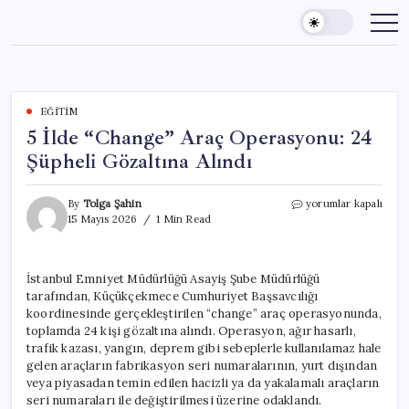
Skip
to
content
EĞITIM
5 İlde “Change” Araç Operasyonu: 24
Şüpheli Gözaltına Alındı
5
By
Tolga Şahin
yorumlar kapalı
İlde
15 Mayıs 2026
1 Min Read
“Change”
Araç
Operasyonu:
İstanbul Emniyet Müdürlüğü Asayiş Şube Müdürlüğü
24
tarafından, Küçükçekmece Cumhuriyet Başsavcılığı
Şüpheli
Gözaltına
koordinesinde gerçekleştirilen “change” araç operasyonunda,
Alındı
toplamda 24 kişi gözaltına alındı. Operasyon, ağır hasarlı,
için
trafik kazası, yangın, deprem gibi sebeplerle kullanılamaz hale
gelen araçların fabrikasyon seri numaralarının, yurt dışından
veya piyasadan temin edilen hacizli ya da yakalamalı araçların
seri numaraları ile değiştirilmesi üzerine odaklandı.