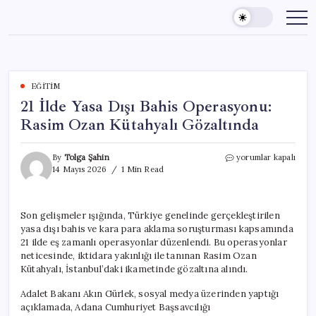
Skip
to
content
EĞITIM
21 İlde Yasa Dışı Bahis Operasyonu:
Rasim Ozan Kütahyalı Gözaltında
21
By
Tolga Şahin
yorumlar kapalı
İlde
14 Mayıs 2026
1 Min Read
Yasa
Dışı
Bahis
Son gelişmeler ışığında, Türkiye genelinde gerçekleştirilen
Operasyonu:
yasa dışı bahis ve kara para aklama soruşturması kapsamında
Rasim
Ozan
21 ilde eş zamanlı operasyonlar düzenlendi. Bu operasyonlar
Kütahyalı
neticesinde, iktidara yakınlığı ile tanınan Rasim Ozan
Gözaltında
Kütahyalı, İstanbul’daki ikametinde gözaltına alındı.
için
Adalet Bakanı Akın Gürlek, sosyal medya üzerinden yaptığı
açıklamada, Adana Cumhuriyet Başsavcılığı