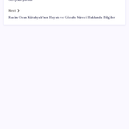
Next
Rasim Ozan Kütahyalı’nın Hayatı ve Gözaltı Süreci Hakkında Bilgiler
SON YAZILAR
İnşaat maliyetleri arttı, sanayi üretimi geriledi: TÜİK
kritik verileri açıkladı
YKS tercih süreci bugün bitiyor: Süre uzatılmayacak
Marmara Adalar Belediye Başkanı Aydın Dinçer:
“Tüm pis insanları bekliyoruz”