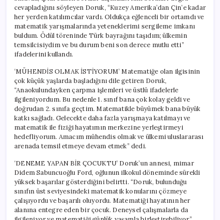
cevapladığını söyleyen Doruk, “Kuzey Amerika’dan Çin’e kadar
her yerden katılımcılar vardı. Oldukça eğlenceli bir ortamdı ve
matematik yarışmalarında yeteneklerimi sergileme imkanı
buldum. Ödül töreninde Türk bayrağını taşıdım; ülkemin
temsilcisiydim ve bu durum beni son derece mutlu etti”
ifadelerini kullandı.
‘MÜHENDİS OLMAK İSTİYORUM’ Matematiğe olan ilgisinin
çok küçük yaşlarda başladığını dile getiren Doruk,
“Anaokulundayken çarpma işlemleri ve üstlü ifadelerle
ilgileniyordum. Bu nedenle 1. sınıf bana çok kolay geldi ve
doğrudan 2. sınıfa geçtim. Matematikle büyümek bana büyük
katkı sağladı. Gelecekte daha fazla yarışmaya katılmayı ve
matematik ile fiziği hayatımın merkezine yerleştirmeyi
hedefliyorum. Amacım mühendis olmak ve ülkemi uluslararası
arenada temsil etmeye devam etmek” dedi.
‘DENEME YAPAN BİR ÇOCUKTU’ Doruk’un annesi, mimar
Didem Sabuncuoğlu Ford, oğlunun ilkokul döneminde sürekli
yüksek başarılar gösterdiğini belirtti. “Doruk, bulunduğu
sınıfın üst seviyesindeki matematik konularını çözmeye
çalışıyordu ve başarılı oluyordu. Matematiği hayatının her
alanına entegre eden bir çocuk. Deneysel çalışmalarla da
ilgileniyor ve matematiği günlük yaşamla birleştirebiliyor”