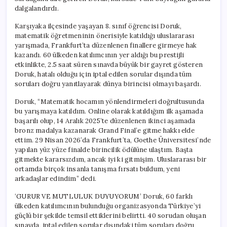
dalgalandırdı.
Karşıyaka ilçesinde yaşayan 8. sınıf öğrencisi Doruk,
matematik öğretmeninin önerisiyle katıldığı uluslararası
yarışmada, Frankfurt’ta düzenlenen finallere girmeye hak
kazandı. 60 ülkeden katılımcının yer aldığı bu prestijli
etkinlikte, 2.5 saat süren sınavda büyük bir gayret gösteren
Doruk, hatalı olduğu için iptal edilen sorular dışında tüm
soruları doğru yanıtlayarak dünya birincisi olmayı başardı.
Doruk, “Matematik hocamın yönlendirmeleri doğrultusunda
bu yarışmaya katıldım. Online olarak katıldığım ilk aşamada
başarılı olup, 14 Aralık 2025’te düzenlenen ikinci aşamada
bronz madalya kazanarak Grand Final’e gitme hakkı elde
ettim. 29 Nisan 2026’da Frankfurt’ta, Goethe Üniversitesi’nde
yapılan yüz yüze finalde birincilik ödülüne ulaştım. Başta
gitmekte kararsızdım, ancak iyi ki gitmişim. Uluslararası bir
ortamda birçok insanla tanışma fırsatı buldum, yeni
arkadaşlar edindim” dedi.
‘GURUR VE MUTLULUK DUYUYORUM’ Doruk, 60 farklı
ülkeden katılımcının bulunduğu organizasyonda Türkiye’yi
güçlü bir şekilde temsil ettiklerini belirtti. 40 sorudan oluşan
sınavda, iptal edilen sorular dışındaki tüm soruları doğru