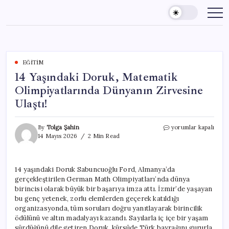
Skip
to
content
EĞITIM
14 Yaşındaki Doruk, Matematik
Olimpiyatlarında Dünyanın Zirvesine
Ulaştı!
14
By
Tolga Şahin
yorumlar kapalı
Yaşındaki
14 Mayıs 2026
2 Min Read
Doruk,
Matematik
Olimpiyatlarında
14 yaşındaki Doruk Sabuncuoğlu Ford, Almanya’da
Dünyanın
gerçekleştirilen German Math Olimpiyatları’nda dünya
Zirvesine
Ulaştı!
birincisi olarak büyük bir başarıya imza attı. İzmir’de yaşayan
için
bu genç yetenek, zorlu elemlerden geçerek katıldığı
organizasyonda, tüm soruları doğru yanıtlayarak birincilik
ödülünü ve altın madalyayı kazandı. Sayılarla iç içe bir yaşam
sürdüğünü dile getiren Doruk, kürsüde Türk bayrağını gururla