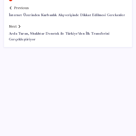
Previous
İnternet Üzerinden Kurbanlık Alışverişinde Dikkat Edilmesi Gerekenler
Next
Arda Turan, Shakhtar Donetsk ile Türkiye’den İlk Transferini
Gerçekleştiriyor
SON YAZILAR
Meta’ya çocuk güvenliği davasında 567 milyon dolar
ceza